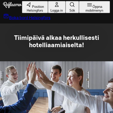
Gå till huvudinnehållet
Position
Öppna
Helsingfors
Logga in
Sök
mobilmenyn
Boka bord
Helsingfors
Tiimipäivä alkaa herkullisesti
hotelliaamiaiselta!