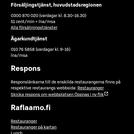
Försäljingstjänst, huvudstadsregionen
0300 870 020 (vardagar kl. 8.30-16.30)
51 cent/min + lna/msa
Alla försäljningstjänster
Ägarkundtjänst
010 76 5858 (vardagar kl. 9-16)
lna/msa
Respons
Responslänkarna till de enskilda restaurangerna finns på
respektive restaurangs webbsida:
Restauranger
Skicka respons om webbplatsen
Öppnas i ny flik
Raflaamo.fi
Restauranger
Restauranger på kartan
Lunch