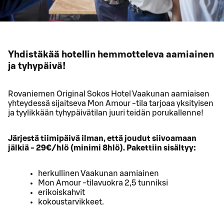
Yhdistäkää hotellin hemmotteleva aamiainen
ja tyhypäivä!
Rovaniemen Original Sokos Hotel Vaakunan aamiaisen
yhteydessä sijaitseva Mon Amour -tila tarjoaa yksityisen
ja tyylikkään tyhypäivätilan juuri teidän porukallenne!
Järjestä tiimipäivä ilman, että joudut siivoamaan
jälkiä - 29€/hlö (minimi 8hlö). Pakettiin sisältyy:
herkullinen Vaakunan aamiainen
Mon Amour -tilavuokra 2,5 tunniksi
erikoiskahvit
kokoustarvikkeet.