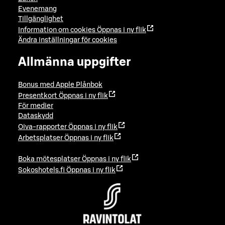
Evenemang
Tillgänglighet
Information om cookies
Öppnas i ny flik
Ändra inställningar för cookies
Allmänna uppgifter
Bonus med Apple Plånbok
Presentkort
Öppnas i ny flik
För medier
Dataskydd
Oiva-rapporter
Öppnas i ny flik
Arbetsplatser
Öppnas i ny flik
Boka mötesplatser
Öppnas i ny flik
Sokoshotels.fi
Öppnas i ny flik