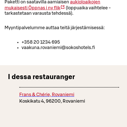
Paketti on saatavilla aamiaisen
aukioloaikojen
mukaisesti
Öppnas i ny flik
(loppuaika vaihtelee -
tarkastetaan varausta tehdessä).
Myyntipalvelumme auttaa teitä järjestämisessä:
+358 20 1234 695
vaakuna.rovaniemi@sokoshotels.fi
I dessa restauranger
Frans & Chérie, Rovaniemi
Koskikatu 4, 96200, Rovaniemi