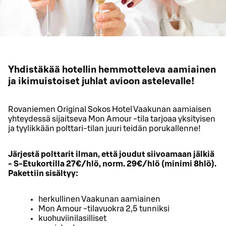
Yhdistäkää hotellin hemmotteleva aamiainen
ja ikimuistoiset juhlat avioon astelevalle!
Rovaniemen Original Sokos Hotel Vaakunan aamiaisen
yhteydessä sijaitseva Mon Amour -tila tarjoaa yksityisen
ja tyylikkään polttari-tilan juuri teidän porukallenne!
Järjestä polttarit ilman, että joudut siivoamaan jälkiä
- S-Etukortilla 27€/hlö, norm. 29€/hlö (minimi 8hlö).
Pakettiin sisältyy:
herkullinen Vaakunan aamiainen
Mon Amour -tilavuokra 2,5 tunniksi
kuohuviinilasilliset