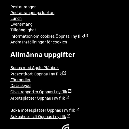
Restauranger
Restauranger på kartan
Lunch
Evenemang
Tillgänglighet
Information om cookies
Öppnas i ny flik
Ändra inställningar för cookies
Allmänna uppgifter
Bonus med Apple Plånbok
Presentkort
Öppnas i ny flik
För medier
Dataskydd
Oiva-rapporter
Öppnas i ny flik
Arbetsplatser
Öppnas i ny flik
Boka mötesplatser
Öppnas i ny flik
Sokoshotels.fi
Öppnas i ny flik