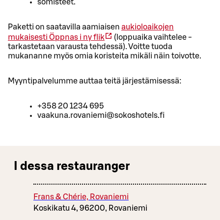
somisteet.
Paketti on saatavilla aamiaisen
aukioloaikojen
mukaisesti
Öppnas i ny flik
(loppuaika vaihtelee -
tarkastetaan varausta tehdessä). Voitte tuoda
mukananne myös omia koristeita mikäli näin toivotte.
Myyntipalvelumme auttaa teitä järjestämisessä:
+358 20 1234 695
vaakuna.rovaniemi@sokoshotels.fi
I dessa restauranger
Frans & Chérie, Rovaniemi
Koskikatu 4, 96200, Rovaniemi