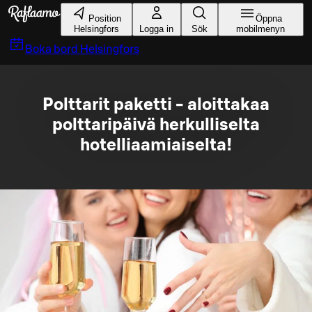
Gå till huvudinnehållet
Position
Öppna
Helsingfors
Logga in
Sök
mobilmenyn
Boka bord
Helsingfors
Polttarit paketti - aloittakaa
polttaripäivä herkulliselta
hotelliaamiaiselta!