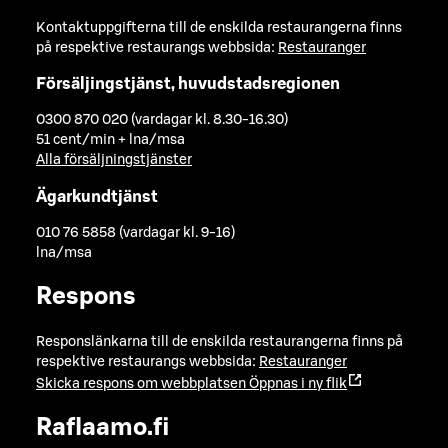
Kontaktuppgifterna till de enskilda restaurangerna finns
på respektive restaurangs webbsida:
Restauranger
Försäljingstjänst, huvudstadsregionen
0300 870 020 (vardagar kl. 8.30-16.30)
51 cent/min + lna/msa
Alla försäljningstjänster
Ägarkundtjänst
010 76 5858 (vardagar kl. 9-16)
lna/msa
Respons
Responslänkarna till de enskilda restaurangerna finns på
respektive restaurangs webbsida:
Restauranger
Skicka respons om webbplatsen
Öppnas i ny flik
Raflaamo.fi