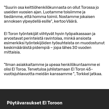
”Suurin osa keittiöhenkilökunnasta on ollut Torossa jo
useiden vuosien ajan. Luotamme toisiimme ja
tiedämme, että homma toimii. Nostamme jokaisen
annoksen ylpeydellä esille", kertoo Väärä.
El Toron työntekijät viihtyvät hyvin työpaikassaan ja
arvostavat perinteistä ravintolaa, minkä ansiosta
esimerkiksi työntekijöiden työsuhteista on muodostunut
keskimääräistä pidempiä – jopa lähes 30 vuoden
mittaisia.
”Ilman asiakkaitamme ja upeaa henkilökuntaamme ei
olisi El Toroa. Tervetuloa juhlistamaan El Toron 45-
vuotisjuhlavuotta meidän kanssamme ”, Torkkel jatkaa.
Pöytävaraukset El Toroon