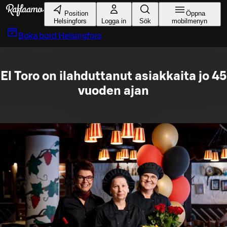
Gå till huvudinnehållet
Position
Öppna
Helsingfors
Logga in
Sök
mobilmenyn
Boka bord
Helsingfors
El Toro on ilahduttanut asiakkaita jo 45
vuoden ajan