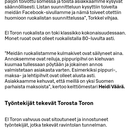
paljon toivottu somessa ja toista asiakkaamme kysyvät
säännöllisesti. Listan suunnitteluun kysyttiin toiveita
meidän Facebook-sivullamme ja nämä toiveet otettiin
huomioon ruokalistan suunnittelussa”, Torkkel vihjaa.
El Toron ruokalista on toki klassikko kokonaisuudessaan.
Monet ruoat ovat olleet ruokalistalla 80-luvulta asti.
”Meidän ruokalistamme kulmakivet ovat säilyneet aina.
Annoksemme ovat reiluja, pippuripihvi on kiehuvan
kuumaa tullessaan pöytään ja jokainen annos
valmistetaan asiakasta varten. Esimerkiksi pippuri-,
maksa- ja lehtipihvit ovat olleet alusta asti.
Asiakkaamme kehuvat, että meillä on yksi Suomen
parhaista maksoista”, kertoo keittiömestari
Heidi Väärä.
Työntekijät tekevät Torosta Toron
El Toron vahvuus ovat sitoutuneet ja innostuneet
työntekijät, jotka tekevät ravintolan tunnelman.