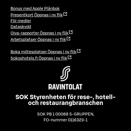
Bonus med Apple Plånbok
Presentkort
Öppnas i ny flik
För medier
Dataskydd
Oiva-rapporter
Öppnas i ny flik
Arbetsplatser
Öppnas i ny flik
Boka mötesplatser
Öppnas i ny flik
Sokoshotels.fi
Öppnas i ny flik
SOK Styrenheten för rese-, hotell-
och restaurangbranschen
SOK PB 1 00088 S-GRUPPEN
,
FO-nummer 0116323-1