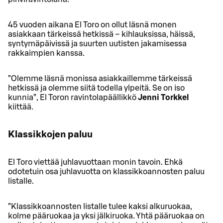
45 vuoden aikana El Toro on ollut läsnä monen
asiakkaan tärkeissä hetkissä – kihlauksissa, häissä,
syntymäpäivissä ja suurten uutisten jakamisessa
rakkaimpien kanssa.
”Olemme läsnä monissa asiakkaillemme tärkeissä
hetkissä ja olemme siitä todella ylpeitä. Se on iso
kunnia”, El Toron ravintolapäällikkö
Jenni Torkkel
kiittää.
Klassikkojen paluu
El Toro viettää juhlavuottaan monin tavoin. Ehkä
odotetuin osa juhlavuotta on klassikkoannosten paluu
listalle.
”Klassikkoannosten listalle tulee kaksi alkuruokaa,
kolme pääruokaa ja yksi jälkiruoka. Yhtä pääruokaa on