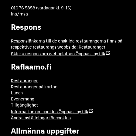
010 76 5858 (vardagar kl. 9-16)
lna/msa
Respons
Responslänkarna till de enskilda restaurangerna finns på
respektive restaurangs webbsida:
Restauranger
Skicka respons om webbplatsen
Öppnas i ny flik
Raflaamo.fi
Restauranger
Restauranger på kartan
Lunch
Evenemang
Tillgänglighet
Information om cookies
Öppnas i ny flik
Ändra inställningar för cookies
Allmänna uppgifter