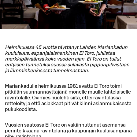
Helmikuussa 45 vuotta täyttänyt Lahden Mariankadun
kuuluisuus, espanjalaishenkinen El Toro, juhlistaa
merkkipäiväänsä koko vuoden ajan. El Toro on tullut
erityisen tunnetuksi suussa sulavasta pippuripihvistään
ja lämminhenkisestä tunnelmastaan.
Mariankadulle helmikuussa 1981 avattu El Toro toimi
pitkään suunnannäyttäjänä monelle muulle lahtelaiselle
ravintolalle. Ovimies huolehti siitä, ettei ravintolassa
rettelöity ja että asiakkaat pitivät kiinni asianmukaisesta
pukukoodista.
Vuosien saatossa El Toro on vakiinnuttanut asemansa
perinteikkäänä ravintolana ja kaupungin kuuluisampana
pihviravintolana.