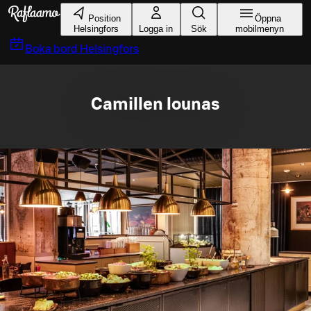
Gå till huvudinnehållet
Position
Öppna
Helsingfors
Logga in
Sök
mobilmenyn
Boka bord
Helsingfors
Camillen lounas