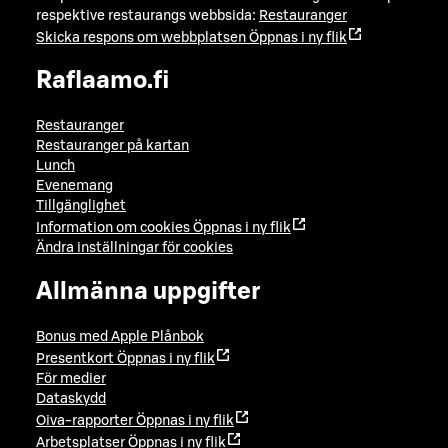
respektive restaurangs webbsida:
Restauranger
Skicka respons om webbplatsen
Öppnas i ny flik
Raflaamo.fi
Restauranger
Restauranger på kartan
Lunch
Evenemang
Tillgänglighet
Information om cookies
Öppnas i ny flik
Ändra inställningar för cookies
Allmänna uppgifter
Bonus med Apple Plånbok
Presentkort
Öppnas i ny flik
För medier
Dataskydd
Oiva-rapporter
Öppnas i ny flik
Arbetsplatser
Öppnas i ny flik