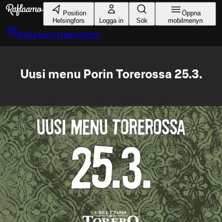
Gå till huvudinnehållet
Position
Öppna
Helsingfors
Logga in
Sök
mobilmenyn
Boka bord
Helsingfors
Uusi menu Porin Torerossa 25.3.