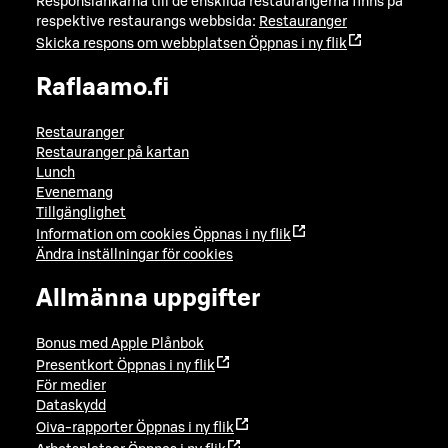
Responslänkarna till de enskilda restaurangerna finns på
respektive restaurangs webbsida:
Restauranger
Skicka respons om webbplatsen
Öppnas i ny flik
Raflaamo.fi
Restauranger
Restauranger på kartan
Lunch
Evenemang
Tillgänglighet
Information om cookies
Öppnas i ny flik
Ändra inställningar för cookies
Allmänna uppgifter
Bonus med Apple Plånbok
Presentkort
Öppnas i ny flik
För medier
Dataskydd
Oiva-rapporter
Öppnas i ny flik