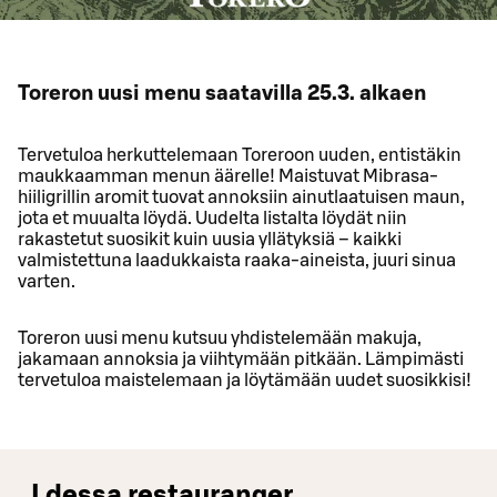
Toreron uusi menu saatavilla 25.3. alkaen
Tervetuloa herkuttelemaan Toreroon uuden, entistäkin
maukkaamman menun äärelle! Maistuvat Mibrasa-
hiiligrillin aromit tuovat annoksiin ainutlaatuisen maun,
jota et muualta löydä. Uudelta listalta löydät niin
rakastetut suosikit kuin uusia yllätyksiä – kaikki
valmistettuna laadukkaista raaka‑aineista, juuri sinua
varten.
Toreron uusi menu kutsuu yhdistelemään makuja,
jakamaan annoksia ja viihtymään pitkään. Lämpimästi
tervetuloa maistelemaan ja löytämään uudet suosikkisi!
I dessa restauranger