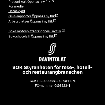
Presentkort
Öppnas i ny flik
För medier
Dataskydd
Oiva-rapporter
Öppnas i ny flik
Arbetsplatser
Öppnas i ny flik
Boka mötesplatser
Öppnas i ny flik
Sokoshotels.fi
Öppnas i ny flik
SOK Styrenheten för rese-, hotell-
och restaurangbranschen
SOK PB 1 00088 S-GRUPPEN
,
FO-nummer 0116323-1