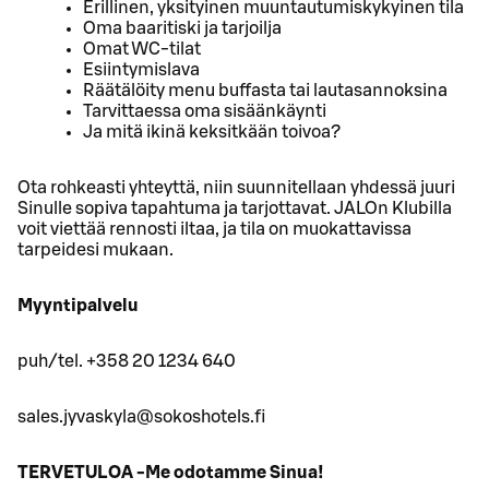
Erillinen, yksityinen muuntautumiskykyinen tila
Oma baaritiski ja tarjoilja
Omat WC-tilat
Esiintymislava
Räätälöity menu buffasta tai lautasannoksina
Tarvittaessa oma sisäänkäynti
Ja mitä ikinä keksitkään toivoa?
Ota rohkeasti yhteyttä, niin suunnitellaan yhdessä juuri
Sinulle sopiva tapahtuma ja tarjottavat. JALOn Klubilla
voit viettää rennosti iltaa, ja tila on muokattavissa
tarpeidesi mukaan.
Myyntipalvelu
puh/tel. +358 20 1234 640
sales.jyvaskyla@sokoshotels.fi
TERVETULOA -Me odotamme Sinua!