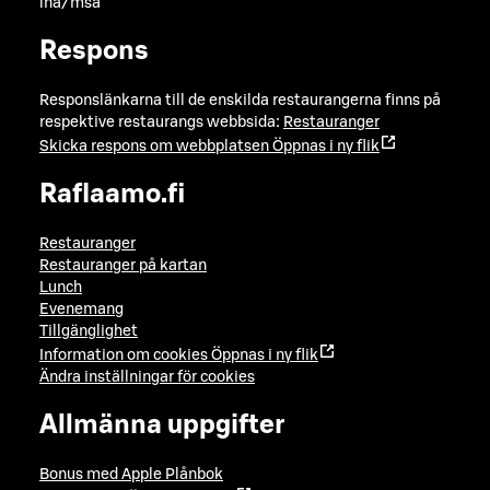
lna/msa
Respons
Responslänkarna till de enskilda restaurangerna finns på
respektive restaurangs webbsida:
Restauranger
Skicka respons om webbplatsen
Öppnas i ny flik
Raflaamo.fi
Restauranger
Restauranger på kartan
Lunch
Evenemang
Tillgänglighet
Information om cookies
Öppnas i ny flik
Ändra inställningar för cookies
Allmänna uppgifter
Bonus med Apple Plånbok