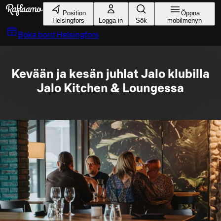
Gå till huvudinnehållet
Position
Öppna
Helsingfors
Logga in
Sök
mobilmenyn
Boka bord
Helsingfors
Kevään ja kesän juhlat Jalo klubilla
Jalo Kitchen & Loungessa