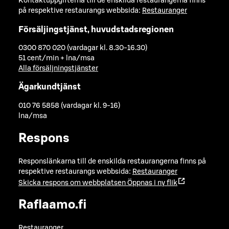
Kontaktuppgifterna till de enskilda restaurangerna finns
på respektive restaurangs webbsida:
Restauranger
Försäljingstjänst, huvudstadsregionen
0300 870 020 (vardagar kl. 8.30-16.30)
51 cent/min + lna/msa
Alla försäljningstjänster
Ägarkundtjänst
010 76 5858 (vardagar kl. 9-16)
lna/msa
Respons
Responslänkarna till de enskilda restaurangerna finns på
respektive restaurangs webbsida:
Restauranger
Skicka respons om webbplatsen
Öppnas i ny flik
Raflaamo.fi
Restauranger