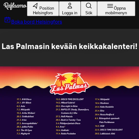
Gå till huvudinnehållet
Position
Öppna
Helsingfors
Logga in
Sök
mobilmenyn
Boka bord
Helsingfors
Las Palmasin kevään keikkakalenteri!