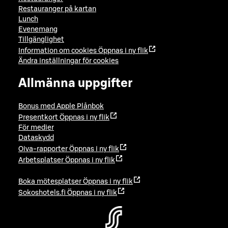
Restauranger på kartan
Lunch
Evenemang
Tillgänglighet
Information om cookies
Öppnas i ny flik
Ändra inställningar för cookies
Allmänna uppgifter
Bonus med Apple Plånbok
Presentkort
Öppnas i ny flik
För medier
Dataskydd
Oiva-rapporter
Öppnas i ny flik
Arbetsplatser
Öppnas i ny flik
Boka mötesplatser
Öppnas i ny flik
Sokoshotels.fi
Öppnas i ny flik