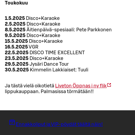
Toukokuu
1.5.2025
Disco+Karaoke
2.5.2025
Disco+Karaoke
8.5.2025
Äitienpäivä-spesiaali: Pete Parkkonen
9.5.2025
Disco+Karaoke
15.5.2025
Disco+Karaoke
16.5.2025
VGR
22.5.2025
DISCO TIME EXCELLENT
23.5.2025
Disco+Karaoke
29.5.2025
Jysäri Dance Tour
30.5.2025
Kimmelin Lakkiaiset: Tuuli
Ja tästä vielä oikotietä
Liveton
Öppnas i ny flik
lippukauppaan. Palmasissa törmätään!!
Ennakkoliput ja VIP-pöydät täältä näin!