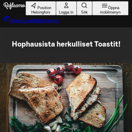
Gå till huvudinnehållet
Position
Öppna
Helsingfors
Logga in
Sök
mobilmenyn
Boka bord
Helsingfors
Hophausista herkulliset Toastit!