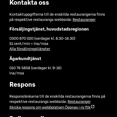
Kontakta oss
Kontaktuppgifterna till de enskilda restaurangerna finns
på respektive restaurangs webbsida:
Restauranger
Försäljingstjänst, huvudstadsregionen
0300 870 020 (vardagar kl. 8.30-16.30)
51 cent/min + lna/msa
Alla försäljningstjänster
Ägarkundtjänst
010 76 5858 (vardagar kl. 9-16)
lna/msa
Respons
Responslänkarna till de enskilda restaurangerna finns på
respektive restaurangs webbsida:
Restauranger
Skicka respons om webbplatsen
Öppnas i ny flik