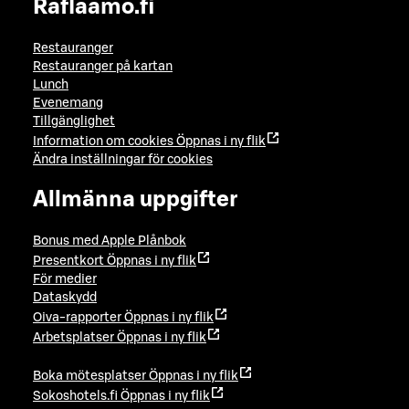
Raflaamo.fi
Restauranger
Restauranger på kartan
Lunch
Evenemang
Tillgänglighet
Information om cookies
Öppnas i ny flik
Ändra inställningar för cookies
Allmänna uppgifter
Bonus med Apple Plånbok
Presentkort
Öppnas i ny flik
För medier
Dataskydd
Oiva-rapporter
Öppnas i ny flik
Arbetsplatser
Öppnas i ny flik
Boka mötesplatser
Öppnas i ny flik
Sokoshotels.fi
Öppnas i ny flik