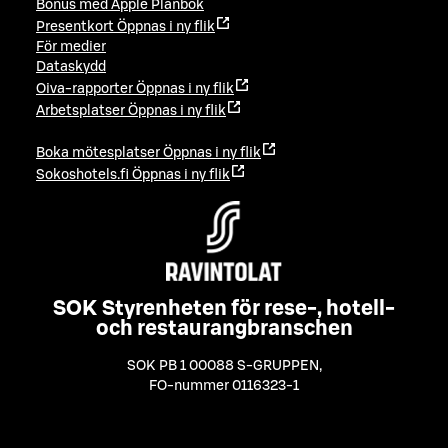
Bonus med Apple Plånbok
Presentkort
Öppnas i ny flik
För medier
Dataskydd
Oiva-rapporter
Öppnas i ny flik
Arbetsplatser
Öppnas i ny flik
Boka mötesplatser
Öppnas i ny flik
Sokoshotels.fi
Öppnas i ny flik
SOK Styrenheten för rese-, hotell-
och restaurangbranschen
SOK PB 1 00088 S-GRUPPEN
,
FO-nummer 0116323-1