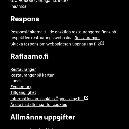
010 76 5858 (vardagar kl. 9-16)
lna/msa
Respons
Responslänkarna till de enskilda restaurangerna finns på
respektive restaurangs webbsida:
Restauranger
Skicka respons om webbplatsen
Öppnas i ny flik
Raflaamo.fi
Restauranger
Restauranger på kartan
Lunch
Evenemang
Tillgänglighet
Information om cookies
Öppnas i ny flik
Ändra inställningar för cookies
Allmänna uppgifter