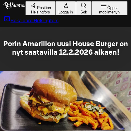
Gå till huvudinnehållet
Position
Öppna
Helsingfors
Logga in
Sök
mobilmenyn
Boka bord
Helsingfors
Porin Amarillon uusi House Burger on
nyt saatavilla 12.2.2026 alkaen!