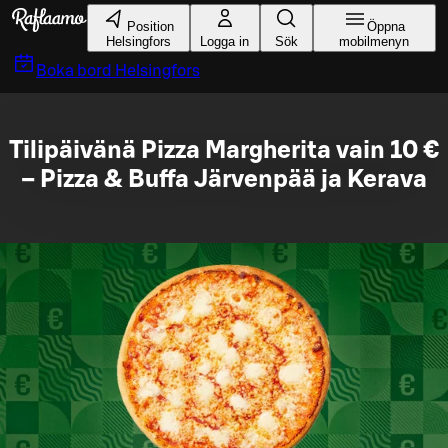
Gå till huvudinnehållet
Position
Öppna
Helsingfors
Logga in
Sök
mobilmenyn
Boka bord
Helsingfors
Tilipäivänä Pizza Margherita vain 10 €
– Pizza & Buffa Järvenpää ja Kerava