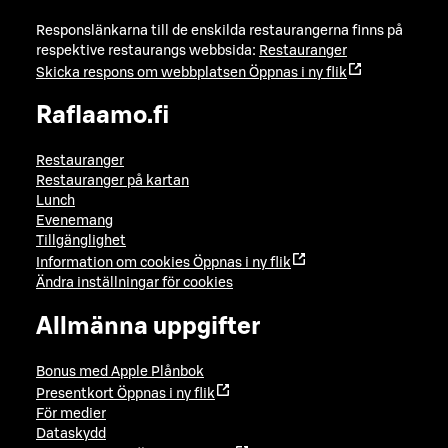
Responslänkarna till de enskilda restaurangerna finns på
respektive restaurangs webbsida:
Restauranger
Skicka respons om webbplatsen
Öppnas i ny flik
Raflaamo.fi
Restauranger
Restauranger på kartan
Lunch
Evenemang
Tillgänglighet
Information om cookies
Öppnas i ny flik
Ändra inställningar för cookies
Allmänna uppgifter
Bonus med Apple Plånbok
Presentkort
Öppnas i ny flik
För medier
Dataskydd