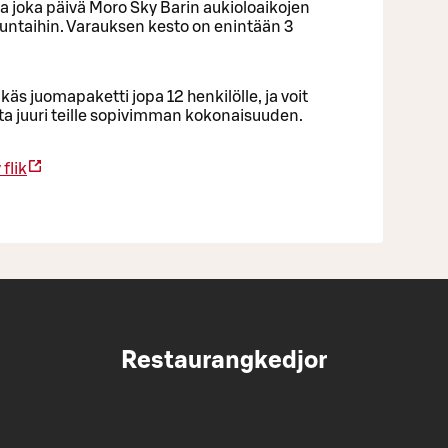
 joka päivä Moro Sky Barin aukioloaikojen
ntaihin. Varauksen kesto on enintään 3
käs juomapaketti jopa 12 henkilölle, ja voit
sta juuri teille sopivimman kokonaisuuden.
flik
Restaurangkedjor