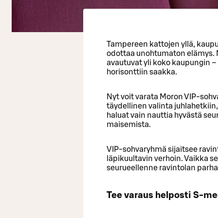
Tampereen kattojen yllä, kaup
odottaa unohtumaton elämys. 
avautuvat yli koko kaupungin –
horisonttiin saakka.
Nyt voit varata Moron VIP‑soh
täydellinen valinta juhlahetkiin, 
haluat vain nauttia hyvästä se
maisemista.
VIP‑sohvaryhmä sijaitsee ravint
läpikuultavin verhoin. Vaikka se e
seurueellenne ravintolan parhaat
Tee varaus helposti S-me