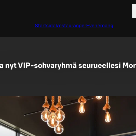
Startsida
Restauranger
Evenemang
a nyt VIP‑sohvaryhmä seurueellesi Mor