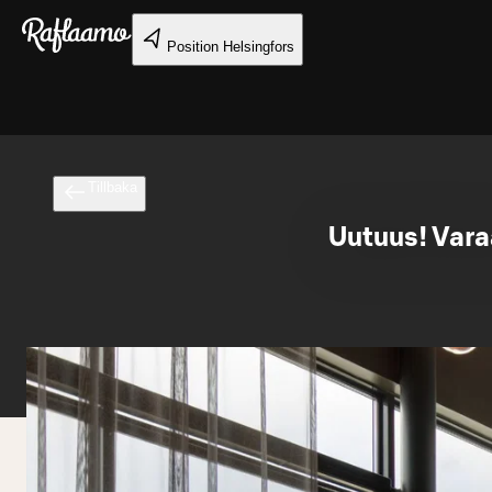
Gå till huvudinnehållet
Position
Helsingfors
Tillbaka
Uutuus! Vara