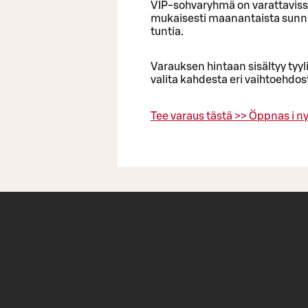
VIP‑sohvaryhmä on varattavissa
mukaisesti maanantaista sunnu
tuntia.
Varauksen hintaan sisältyy tyyli
valita kahdesta eri vaihtoehdo
Tee varaus tästä >>
Öppnas i ny 