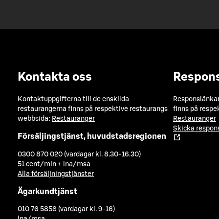
Kontakta oss
Respon
Kontaktuppgifterna till de enskilda
Responslänkarn
restaurangerna finns på respektive restaurangs
finns på respe
webbsida:
Restauranger
Restauranger
Skicka respo
Försäljingstjänst, huvudstadsregionen
0300 870 020 (vardagar kl. 8.30-16.30)
51 cent/min + lna/msa
Alla försäljningstjänster
Ägarkundtjänst
010 76 5858 (vardagar kl. 9-16)