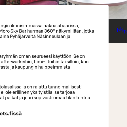
ungin ikonisimmassa näköalabaarissa,
Moro Sky Bar hurmaa 360° näkymillään, jotka
T
 aina Pyhäjärveltä Näsinneulaan ja
varyhmän oman seurueesi käyttöön. Se on
afterworkeihin, tiimi-iltoihin tai silloin, kun
urasta ja kaupungin hulppeimmista
olasalissa ja on rajattu tunnelmallisesti
i ole erillinen yksityistila, se tarjoaa
 paikat ja juuri sopivasti omaa tilan tuntua.
ets.fissä