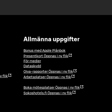
Allmänna uppgifter
Bonus med Apple Plånbok
Presentkort
Öppnas i ny flik
För medier
Dataskydd
Oiva-rapporter
Öppnas i ny flik
y flik
Arbetsplatser
Öppnas i ny flik
Boka mötesplatser
Öppnas i ny flik
Sokoshotels.fi
Öppnas i ny flik