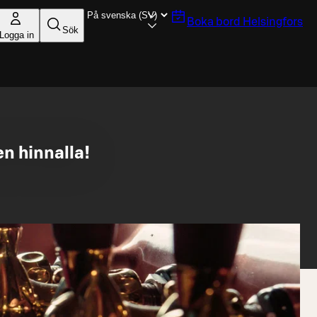
Boka bord
Helsingfors
Sök
Logga in
en hinnalla!