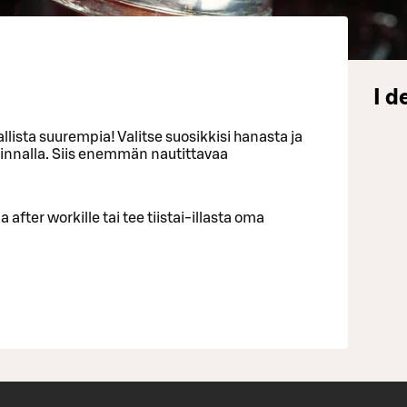
I d
allista suurempia! Valitse suosikkisi hanasta ja
innalla. Siis enemmän nautittavaa
a after workille tai tee tiistai-illasta oma