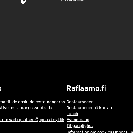
s
Raflaamo.fi
a till de enskilda restaurangerna
Restauranger
ktive restaurangs webbsida:
Restauranger på kartan
Lunch
ns om webbplatsen
Öppnas i ny flik
Evenemang
Tillgänglighet
Information om cookies
Öppnas i n