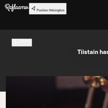
Gå till huvudinnehållet
Position
Helsingfors
Tillbaka
Tiistain ha