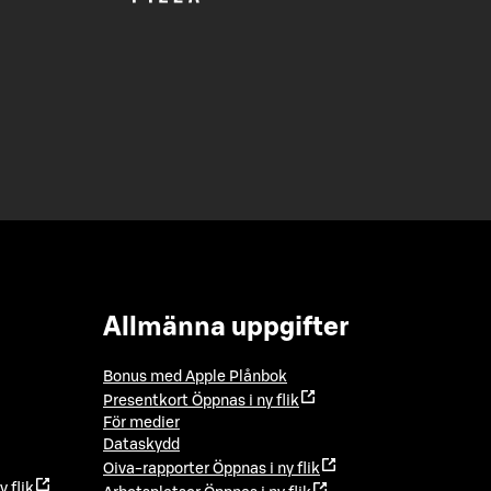
Allmänna uppgifter
Bonus med Apple Plånbok
Presentkort
Öppnas i ny flik
För medier
Dataskydd
Oiva-rapporter
Öppnas i ny flik
y flik