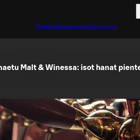
Startsida
Restauranger
Evenemang
naetu Malt & Winessa: isot hanat pient