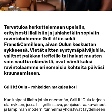
Tervetuloa herkuttelemaan upeisiin,
erityisesti illallisiin ja juhlahetkiin sopiviin
ravintoloihimme Grill it!iin sekä
Frans&Camilleen, aivan Oulun keskustan
sykkeessä. Vietät sitten syntymäpäiväjuhlia,
valitset paikkaa treffeille tai haluat muuten
vain nauttia elämästä, ovat nämä kaksi
ravintolaamme erinomaisia kohteita päiväsi
kruunaamiseen.
Grill it! Oulu – rohkeiden makujen koti
Kun kaipaat illalta jotain enemmän, Grill it! Oulu tarjoaa
elämyksen, jossa hiiligrillin savu, pohjoiset raaka‑aineet
ja lämpimän moderni tunnelma yhdistyvät täydelliseen