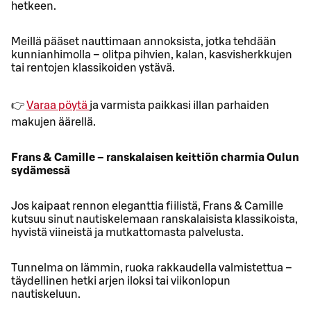
hetkeen.
Meillä pääset nauttimaan annoksista, jotka tehdään
kunnianhimolla – olitpa pihvien, kalan, kasvisherkkujen
tai rentojen klassikoiden ystävä.
👉
Varaa pöytä
ja varmista paikkasi illan parhaiden
makujen äärellä.
Frans & Camille – ranskalaisen keittiön charmia Oulun
sydämessä
Jos kaipaat rennon eleganttia fiilistä, Frans & Camille
kutsuu sinut nautiskelemaan ranskalaisista klassikoista,
hyvistä viineistä ja mutkattomasta palvelusta.
Tunnelma on lämmin, ruoka rakkaudella valmistettua –
täydellinen hetki arjen iloksi tai viikonlopun
nautiskeluun.