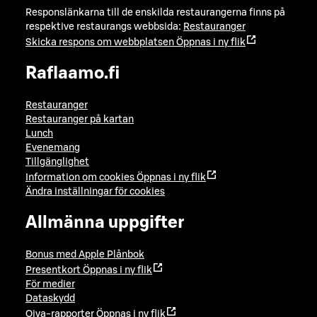
Responslänkarna till de enskilda restaurangerna finns på
respektive restaurangs webbsida:
Restauranger
Skicka respons om webbplatsen
Öppnas i ny flik
Raflaamo.fi
Restauranger
Restauranger på kartan
Lunch
Evenemang
Tillgänglighet
Information om cookies
Öppnas i ny flik
Ändra inställningar för cookies
Allmänna uppgifter
Bonus med Apple Plånbok
Presentkort
Öppnas i ny flik
För medier
Dataskydd
Oiva-rapporter
Öppnas i ny flik