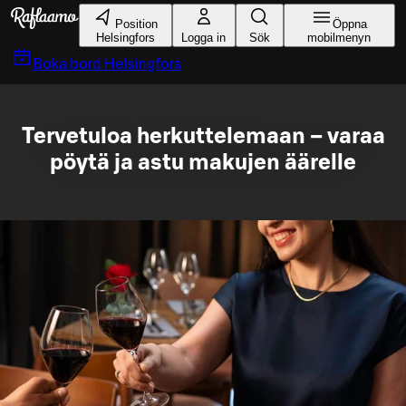
Gå till huvudinnehållet
Position
Öppna
Helsingfors
Logga in
Sök
mobilmenyn
Boka bord
Helsingfors
Tervetuloa herkuttelemaan – varaa
pöytä ja astu makujen äärelle