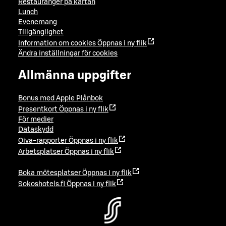
Restauranger på kartan
Lunch
Evenemang
Tillgänglighet
Information om cookies
Öppnas i ny flik
Ändra inställningar för cookies
Allmänna uppgifter
Bonus med Apple Plånbok
Presentkort
Öppnas i ny flik
För medier
Dataskydd
Oiva-rapporter
Öppnas i ny flik
Arbetsplatser
Öppnas i ny flik
Boka mötesplatser
Öppnas i ny flik
Sokoshotels.fi
Öppnas i ny flik