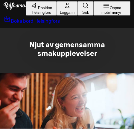
Gå till huvudinnehållet
Position
Öppna
Helsingfors
Logga in
Sök
mobilmenyn
Boka bord
Helsingfors
Njut av gemensamma
smakupplevelser