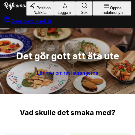
Gå till huvudinnehållet
Position
Öppna
Nakkila
Logga in
Sök
mobilmenyn
Boka bord
Nakkila
Det gör gott att äta ute
Läs mer om restaurangerna
Vad skulle det smaka med?