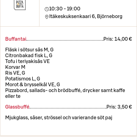
10:30 - 19:00
Itäkeskuksenkaari 6,
Björneborg
Buffantai
Pris:
14,00 €
Fläsk i sötsur sås M, G
Citronbakad fisk L, G
Tofu i teriyakisås VE
Korvar M
Ris VE, G
Potatismos L, G
Morot & brysselkål VE, G
Pizzabord, sallads- och brödbuffé, drycker samt kaffe
eller te
Glassbuffé
Pris:
3,50 €
Mjukglass, såser, strössel och varierande söt paj