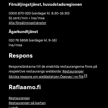
Försäljingstjänst, huvudstadsregionen
0300 870 020 (vardagar kl. 8.30-16.30)
51 cent/min + lna/msa
Alla försäljningstjänster
Ägarkundtjänst
010 76 5858 (vardagar kl. 9-16)
lna/msa
Respons
Responslänkarna till de enskilda restaurangerna finns på
respektive restaurangs webbsida:
Restauranger
Skicka respons om webbplatsen
Öppnas i ny flik
Raflaamo.fi
Restauranger
Restauranger på kartan
Lunch