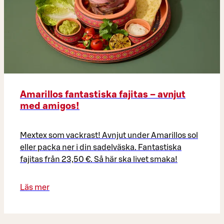
Amarillos fantastiska fajitas – avnjut
med amigos!
Mextex som vackrast! Avnjut under Amarillos sol
eller packa ner i din sadelväska. Fantastiska
fajitas från 23,50 €. Så här ska livet smaka!
Läs mer