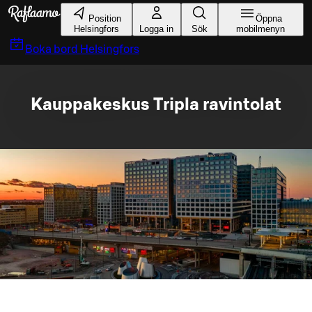
Gå till huvudinnehållet
Position
Öppna
Helsingfors
Logga in
Sök
mobilmenyn
Boka bord
Helsingfors
Kauppakeskus Tripla ravintolat