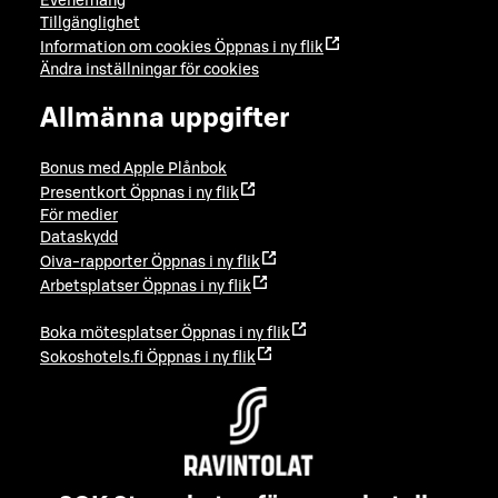
Evenemang
Tillgänglighet
Information om cookies
Öppnas i ny flik
Ändra inställningar för cookies
Allmänna uppgifter
Bonus med Apple Plånbok
Presentkort
Öppnas i ny flik
För medier
Dataskydd
Oiva-rapporter
Öppnas i ny flik
Arbetsplatser
Öppnas i ny flik
Boka mötesplatser
Öppnas i ny flik
Sokoshotels.fi
Öppnas i ny flik