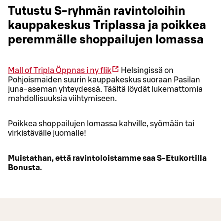
Tutustu S-ryhmän ravintoloihin
kauppakeskus Triplassa ja poikkea
peremmälle shoppailujen lomassa
Mall of Tripla
Öppnas i ny flik
Helsingissä on
Pohjoismaiden suurin kauppakeskus suoraan Pasilan
juna-aseman yhteydessä. Täältä löydät lukemattomia
mahdollisuuksia viihtymiseen.
Poikkea shoppailujen lomassa kahville, syömään tai
virkistävälle juomalle!
Muistathan, että ravintoloistamme saa S-Etukortilla
Bonusta.