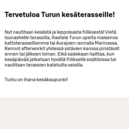
Tervetuloa Turun kesäterasseille!
Nyt nautitaan kesästä ja leppoisasta fiiliksestä! Vietä
lounashetki terassilla, ihastele Turun upeita maisemia
kattoterasseillamme tai Aurajoen rannalla Marinassa.
Rennot afterworkit yhdessä ystävien kanssa piristävät
ennen tai jälkeen loman. Eikä sadekaan haittaa, kun
kesäpäivää jatketaan hyvällä fiiliksellä sisätiloissa tai
nautitaan terassien katetuilla osioilla.
Turku on ihana kesäkaupunki!