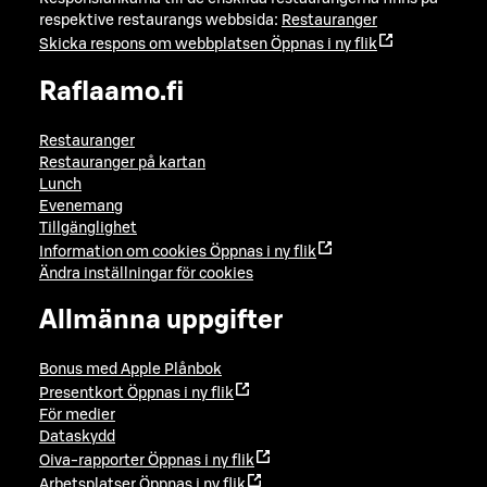
respektive restaurangs webbsida:
Restauranger
Skicka respons om webbplatsen
Öppnas i ny flik
Raflaamo.fi
Restauranger
Restauranger på kartan
Lunch
Evenemang
Tillgänglighet
Information om cookies
Öppnas i ny flik
Ändra inställningar för cookies
Allmänna uppgifter
Bonus med Apple Plånbok
Presentkort
Öppnas i ny flik
För medier
Dataskydd
Oiva-rapporter
Öppnas i ny flik
Arbetsplatser
Öppnas i ny flik