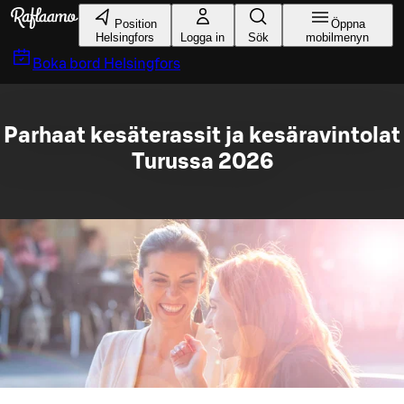
Gå till huvudinnehållet
Position
Öppna
Helsingfors
Logga in
Sök
mobilmenyn
Boka bord
Helsingfors
Parhaat kesäterassit ja kesäravintolat
Turussa 2026