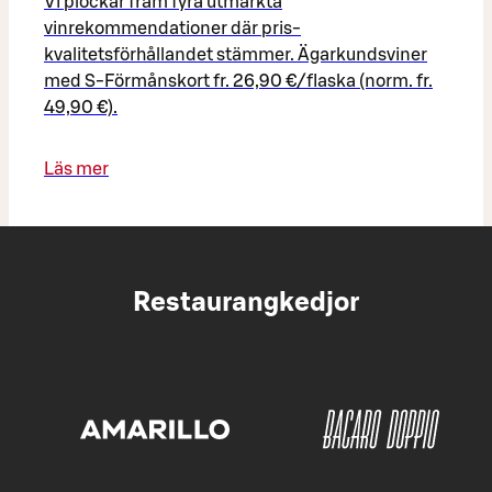
Vi plockar fram fyra utmärkta
vinrekommendationer där pris-
kvalitetsförhållandet stämmer. Ägarkundsviner
med S-Förmånskort fr. 26,90 €/flaska (norm. fr.
49,90 €).​
Läs mer
Restaurangkedjor