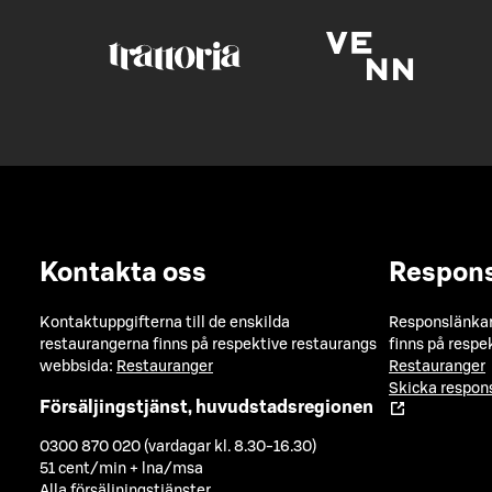
Kontakta oss
Respon
Kontaktuppgifterna till de enskilda
Responslänkarn
restaurangerna finns på respektive restaurangs
finns på respe
webbsida:
Restauranger
Restauranger
Skicka respo
Försäljingstjänst, huvudstadsregionen
0300 870 020 (vardagar kl. 8.30-16.30)
51 cent/min + lna/msa
Alla försäljningstjänster