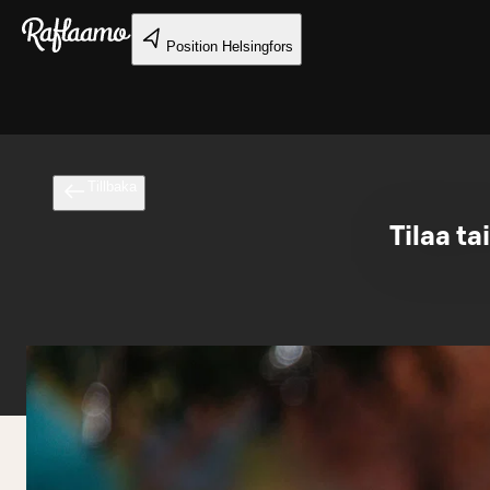
Gå till huvudinnehållet
Position
Helsingfors
Tillbaka
Tilaa ta