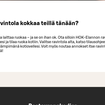
vintola kokkaa teillä tänään?
sa laittaa ruokaa – ja se on ihan ok. Ota silloin HOK-Elannon r
si ja tilaa ruoka kotiin. Valitse ravintola alta, katso tilausohjee
lämpimänä kotiovellesi. Voit myös noutaa annokset itse ravin
ä!