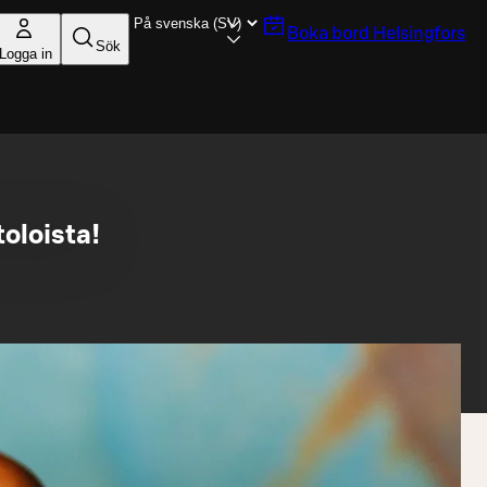
Boka bord
Helsingfors
Sök
Logga in
toloista!