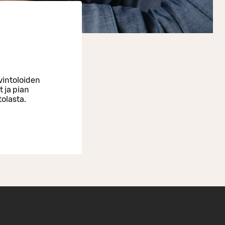
avintoloiden
t ja pian
tolasta.