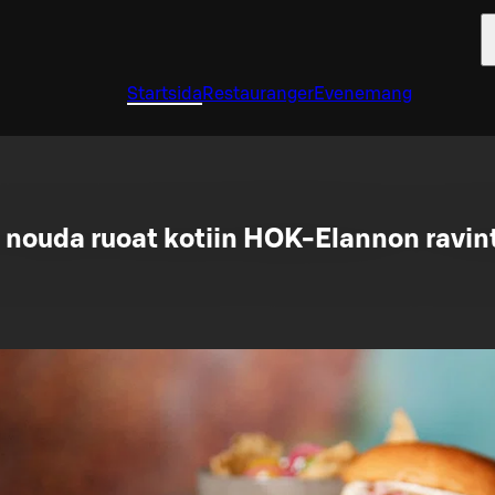
Startsida
Restauranger
Evenemang
i nouda ruoat kotiin HOK-Elannon ravin