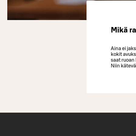
Mikä ra
Aina ei jak
kokit avukse
saat ruoan 
Niin kätevä