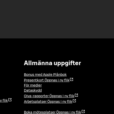
Allmänna uppgifter
Bonus med Apple Plånbok
Presentkort
Öppnas i ny flik
För medier
Dataskydd
Oiva-rapporter
Öppnas i ny flik
y flik
Arbetsplatser
Öppnas i ny flik
Boka mötesplatser
Öppnas i ny flik