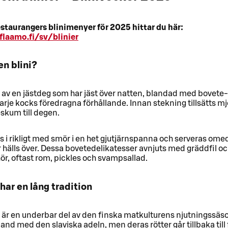
estaurangers blinimenyer för 2025 hittar du här:
flaamo.fi/sv/blinier
en blini?
s av en jästdeg som har jäst över natten, blandad med bovete
varje kocks föredragna förhållande. Innan stekning tillsätts mj
skum till degen.
ks i rikligt med smör i en het gjutjärnspanna och serveras ome
hälls över. Dessa bovetedelikatesser avnjuts med gräddfil oc
ehör, oftast rom, pickles och svampsallad.
 har en lång tradition
 är en underbar del av den finska matkulturens njutningssäso
nland med den slaviska adeln, men deras rötter går tillbaka till