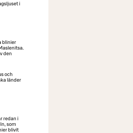
gsljuset i
a blinier
 Maslenitsa.
av den
us och
ska länder
r redan i
eln, som
er blivit