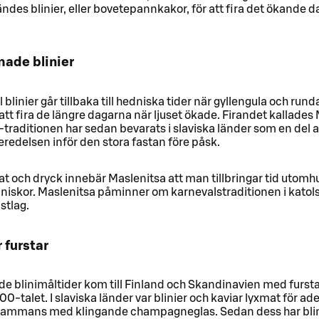
ändes blinier, eller bovetepannkakor, för att fira det ökande da
made blinier
l blinier går tillbaka till hedniska tider när gyllengula och rund
 att fira de längre dagarna när ljuset ökade. Firandet kallades
traditionen har sedan bevarats i slaviska länder som en del 
eredelsen inför den stora fastan före påsk.
 och dryck innebär Maslenitsa att man tillbringar tid utomh
niskor. Maslenitsa påminner om karnevalstraditionen i katol
stlag.
r furstar
de blinimåltider kom till Finland och Skandinavien med fursta
800-talet. I slaviska länder var blinier och kaviar lyxmat för ad
llsammans med klingande champagneglas. Sedan dess har blini