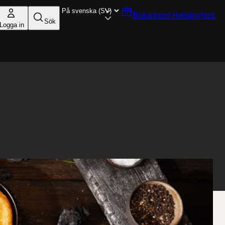
Boka bord
Helsingfors
Sök
Logga in