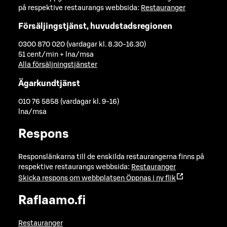
på respektive restaurangs webbsida:
Restauranger
Försäljingstjänst, huvudstadsregionen
0300 870 020 (vardagar kl. 8.30-16.30)
51 cent/min + lna/msa
Alla försäljningstjänster
Ägarkundtjänst
010 76 5858 (vardagar kl. 9-16)
lna/msa
Respons
Responslänkarna till de enskilda restaurangerna finns på
respektive restaurangs webbsida:
Restauranger
Skicka respons om webbplatsen
Öppnas i ny flik
Raflaamo.fi
Restauranger