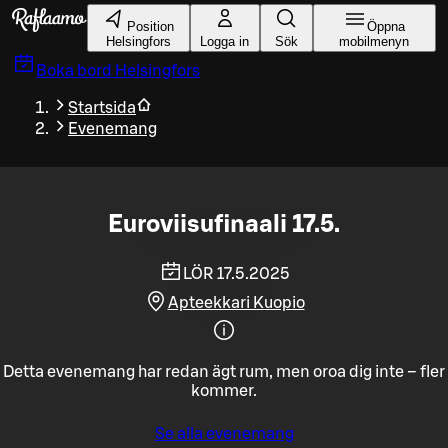
Gå till huvudinnehållet
Position
Öppna
Helsingfors
Logga in
Sök
mobilmenyn
Boka bord
Helsingfors
Startsida
Evenemang
Euroviisufinaali 17.5.
LÖR 17.5.2025
Apteekkari Kuopio
Detta evenemang har redan ägt rum, men oroa dig inte – fler
kommer.
Se alla evenemang