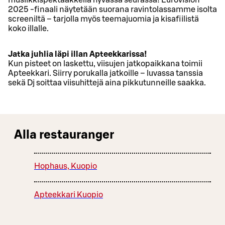
2025 -finaali näytetään suorana ravintolassamme isolta
screeniltä – tarjolla myös teemajuomia ja kisafiilistä
koko illalle.
Jatka juhlia läpi illan Apteekkarissa!
Kun pisteet on laskettu, viisujen jatkopaikkana toimii
Apteekkari. Siirry porukalla jatkoille – luvassa tanssia
sekä Dj soittaa viisuhittejä aina pikkutunneille saakka.
Alla restauranger
Hophaus, Kuopio
Apteekkari Kuopio