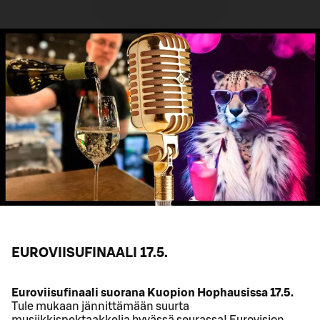
EUROVIISUFINAALI 17.5.
Euroviisufinaali suorana Kuopion Hophausissa 17.5.
Tule mukaan jännittämään suurta
musiikkispektaakkelia hyvässä seurassa! Eurovision