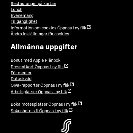
Restauranger på kartan
Lunch
Evenemang
Tillgänglighet
Information om cookies
Öppnas i ny flik
Ändra inställningar för cookies
Allmänna uppgifter
Bonus med Apple Plånbok
Presentkort
Öppnas i ny flik
För medier
Dataskydd
Oiva-rapporter
Öppnas i ny flik
Arbetsplatser
Öppnas i ny flik
Boka mötesplatser
Öppnas i ny flik
Sokoshotels.fi
Öppnas i ny flik