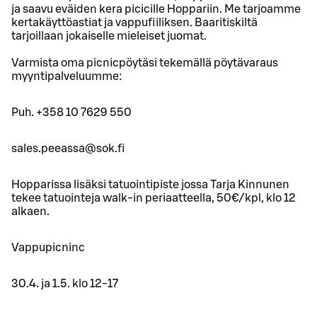
ja saavu eväiden kera picicille Hoppariin. Me tarjoamme
kertakäyttöastiat ja vappufiiliksen. Baaritiskiltä
tarjoillaan jokaiselle mieleiset juomat.
Varmista oma picnicpöytäsi tekemällä pöytävaraus
myyntipalveluumme:
Puh. +358 10 7629 550
sales.peeassa@sok.fi
Hopparissa lisäksi tatuointipiste jossa Tarja Kinnunen
tekee tatuointeja walk-in periaatteella, 50€/kpl, klo 12
alkaen.
Vappupicninc
30.4. ja 1.5. klo 12-17