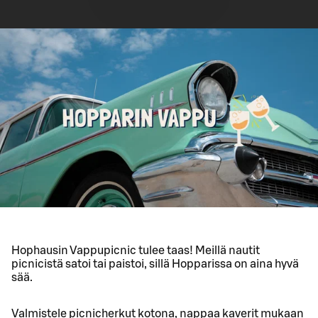
Hophausin Vappupicnic tulee taas! Meillä nautit
picnicistä satoi tai paistoi, sillä Hopparissa on aina hyvä
sää.
Valmistele picnicherkut kotona, nappaa kaverit mukaan