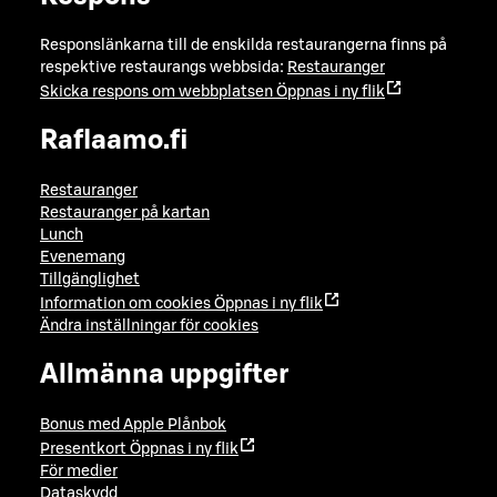
Responslänkarna till de enskilda restaurangerna finns på
respektive restaurangs webbsida:
Restauranger
Skicka respons om webbplatsen
Öppnas i ny flik
Raflaamo.fi
Restauranger
Restauranger på kartan
Lunch
Evenemang
Tillgänglighet
Information om cookies
Öppnas i ny flik
Ändra inställningar för cookies
Allmänna uppgifter
Bonus med Apple Plånbok
Presentkort
Öppnas i ny flik
För medier
Dataskydd