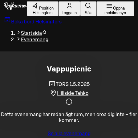
Gå till huvudinnehållet
Position
Öppna
Helsingfors
Logga in
Sök
mobilmenyn
Boka bord
Helsingfors
Startsida
Evenemang
Vappupicnic
TORS 1.5.2025
Hillside Tahko
Detta evenemang har redan ägt rum, men oroa dig inte – fler
kommer.
Se alla evenemang