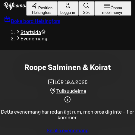
Gå till huvudinnehållet
Position
Öppna
Helsingfors
Logga in
Sök
mobilmenyn
Boka bord
Helsingfors
Startsida
Evenemang
Roope Salminen & Koirat
LÖR 19.4.2025
Tulisuudelma
Detta evenemang har redan ägt rum, men oroa dig inte – fler
kommer.
Se alla evenemang