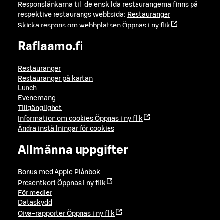
Responslänkarna till de enskilda restaurangerna finns på
respektive restaurangs webbsida:
Restauranger
Skicka respons om webbplatsen
Öppnas i ny flik
Raflaamo.fi
Restauranger
Restauranger på kartan
Lunch
Evenemang
Tillgänglighet
Information om cookies
Öppnas i ny flik
Ändra inställningar för cookies
Allmänna uppgifter
Bonus med Apple Plånbok
Presentkort
Öppnas i ny flik
För medier
Dataskydd
Oiva-rapporter
Öppnas i ny flik