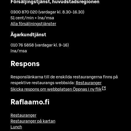
Försäljingstjänst, huvudstadsregionen
0300 870 020 (vardagar kl. 8.30-16.30)
51 cent/min + lna/msa
Alla försäljningstjänster
Ägarkundtjänst
010 76 5858 (vardagar kl. 9-16)
lna/msa
Respons
Responslänkarna till de enskilda restaurangerna finns på
respektive restaurangs webbsida:
Restauranger
Skicka respons om webbplatsen
Öppnas i ny flik
Raflaamo.fi
Restauranger
Restauranger på kartan
Lunch