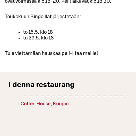
ovat voimassa klo 18-20. Pelit alkavat klo 18.30.
Toukokuun Bingoillat järjestetään:
to 15.5. klo 18
to 29.5. klo 18
Tule viettämään hauskaa peli-iltaa meille!
I denna restaurang
Coffee House, Kuopio