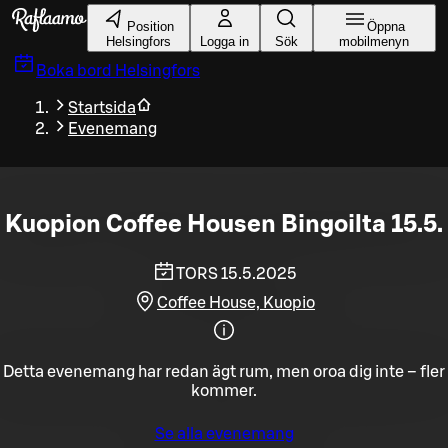
Gå till huvudinnehållet
Position
Öppna
Helsingfors
Logga in
Sök
mobilmenyn
Boka bord
Helsingfors
Startsida
Evenemang
Kuopion Coffee Housen Bingoilta 15.5.
TORS 15.5.2025
Coffee House, Kuopio
Detta evenemang har redan ägt rum, men oroa dig inte – fler
kommer.
Se alla evenemang