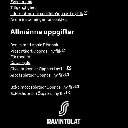
Evenemang
Tillgänglighet
Information om cookies
Öppnas i ny flik
Ändra inställningar för cookies
Allmänna uppgifter
Bonus med Apple Plånbok
Presentkort
Öppnas i ny flik
För medier
Dataskydd
Oiva-rapporter
Öppnas i ny flik
Arbetsplatser
Öppnas i ny flik
Boka mötesplatser
Öppnas i ny flik
Sokoshotels.fi
Öppnas i ny flik