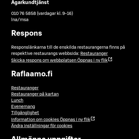
Ägarkundtjänst
010 76 5858 (vardagar kl. 9-16)
lna/msa
Respons
Responslänkarna till de enskilda restaurangerna finns på
respektive restaurangs webbsida:
Restauranger
Skicka respons om webbplatsen
Öppnas i ny flik
Raflaamo.fi
Restauranger
Restauranger på kartan
Lunch
Evenemang
Tillgänglighet
Information om cookies
Öppnas i ny flik
Ändra inställningar för cookies