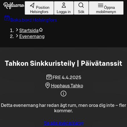
Gå till huvudinnehållet
Position
Öppna
Helsingfors
Logga in
Sök
mobilmenyn
Boka bord
Helsingfors
Startsida
Evenemang
Tahkon Sinkkuristeily | Päivätanssit
FRE 4.4.2025
Hophaus Tahko
Detta evenemang har redan ägt rum, men oroa dig inte – fler
kommer.
Se alla evenemang