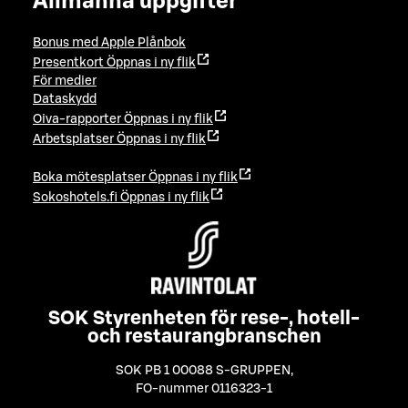
Allmänna uppgifter
Bonus med Apple Plånbok
Presentkort
Öppnas i ny flik
För medier
Dataskydd
Oiva-rapporter
Öppnas i ny flik
Arbetsplatser
Öppnas i ny flik
Boka mötesplatser
Öppnas i ny flik
Sokoshotels.fi
Öppnas i ny flik
SOK Styrenheten för rese-, hotell-
och restaurangbranschen
SOK PB 1 00088 S-GRUPPEN
,
FO-nummer 0116323-1