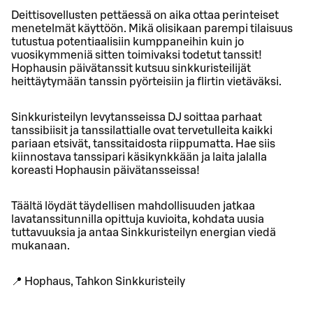
Deittisovellusten pettäessä on aika ottaa perinteiset
menetelmät käyttöön. Mikä olisikaan parempi tilaisuus
tutustua potentiaalisiin kumppaneihin kuin jo
vuosikymmeniä sitten toimivaksi todetut tanssit!
Hophausin päivätanssit kutsuu sinkkuristeilijät
heittäytymään tanssin pyörteisiin ja flirtin vietäväksi.
Sinkkuristeilyn levytansseissa DJ soittaa parhaat
tanssibiisit ja tanssilattialle ovat tervetulleita kaikki
pariaan etsivät, tanssitaidosta riippumatta. Hae siis
kiinnostava tanssipari käsikynkkään ja laita jalalla
koreasti Hophausin päivätansseissa!
Täältä löydät täydellisen mahdollisuuden jatkaa
lavatanssitunnilla opittuja kuvioita, kohdata uusia
tuttavuuksia ja antaa Sinkkuristeilyn energian viedä
mukanaan.
📍 Hophaus, Tahkon Sinkkuristeily