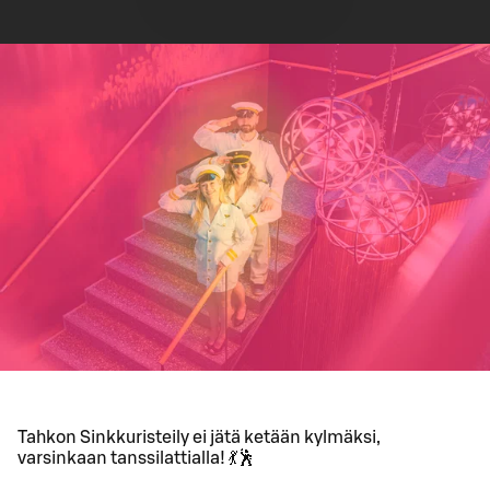
Tahkon Sinkkuristeily ei jätä ketään kylmäksi,
varsinkaan tanssilattialla! 💃🕺