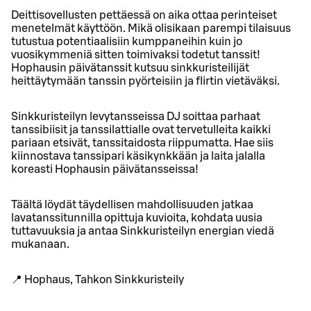
Deittisovellusten pettäessä on aika ottaa perinteiset
menetelmät käyttöön. Mikä olisikaan parempi tilaisuus
tutustua potentiaalisiin kumppaneihin kuin jo
vuosikymmeniä sitten toimivaksi todetut tanssit!
Hophausin päivätanssit kutsuu sinkkuristeilijät
heittäytymään tanssin pyörteisiin ja flirtin vietäväksi.
Sinkkuristeilyn levytansseissa DJ soittaa parhaat
tanssibiisit ja tanssilattialle ovat tervetulleita kaikki
pariaan etsivät, tanssitaidosta riippumatta. Hae siis
kiinnostava tanssipari käsikynkkään ja laita jalalla
koreasti Hophausin päivätansseissa!
Täältä löydät täydellisen mahdollisuuden jatkaa
lavatanssitunnilla opittuja kuvioita, kohdata uusia
tuttavuuksia ja antaa Sinkkuristeilyn energian viedä
mukanaan.
📍 Hophaus, Tahkon Sinkkuristeily