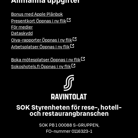
Allmänna uppgifter
Bonus med Apple Plånbok
Presentkort
Öppnas i ny flik
För medier
Dataskydd
Oiva-rapporter
Öppnas i ny flik
Arbetsplatser
Öppnas i ny flik
Boka mötesplatser
Öppnas i ny flik
Sokoshotels.fi
Öppnas i ny flik
SOK Styrenheten för rese-, hotell-
och restaurangbranschen
SOK PB 1 00088 S-GRUPPEN
,
FO-nummer 0116323-1