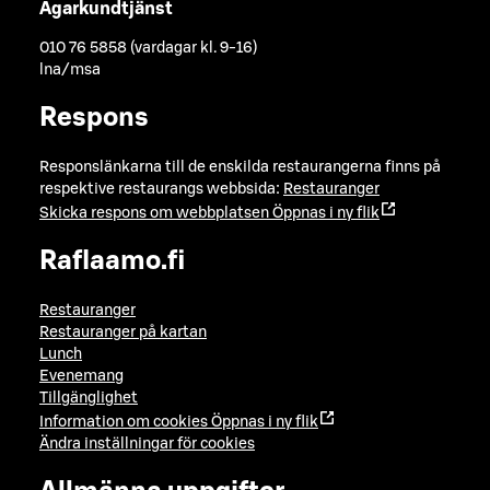
Ägarkundtjänst
010 76 5858 (vardagar kl. 9-16)
lna/msa
Respons
Responslänkarna till de enskilda restaurangerna finns på
respektive restaurangs webbsida:
Restauranger
Skicka respons om webbplatsen
Öppnas i ny flik
Raflaamo.fi
Restauranger
Restauranger på kartan
Lunch
Evenemang
Tillgänglighet
Information om cookies
Öppnas i ny flik
Ändra inställningar för cookies