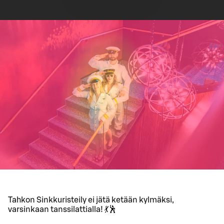
Tahkon Sinkkuristeily ei jätä ketään kylmäksi,
varsinkaan tanssilattialla! 💃🕺