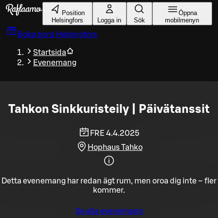
Gå till huvudinnehållet
Position
Öppna
Helsingfors
Logga in
Sök
mobilmenyn
Boka bord
Helsingfors
Startsida
Evenemang
Tahkon Sinkkuristeily | Päivätanssit
FRE 4.4.2025
Hophaus Tahko
Detta evenemang har redan ägt rum, men oroa dig inte – fler
kommer.
Se alla evenemang