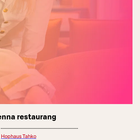
enna restaurang
Hophaus Tahko