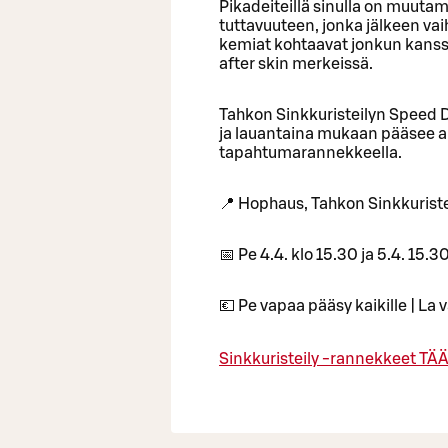
Pikadeiteillä sinulla on muuta
tuttavuuteen, jonka jälkeen va
kemiat kohtaavat jonkun kanssa
after skin merkeissä.
Tahkon Sinkkuristeilyn Speed Da
ja lauantaina mukaan pääsee ai
tapahtumarannekkeella.
📍 Hophaus, Tahkon Sinkkuriste
📅 Pe 4.4. klo 15.30 ja 5.4. 15.3
💶 Pe vapaa pääsy kaikille | La 
Sinkkuristeily -rannekkeet TÄ