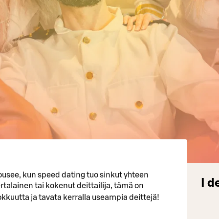
nousee, kun speed dating tuo sinkut yhteen
I d
ertalainen tai kokenut deittailija, tämä on
hokkuutta ja tavata kerralla useampia deittejä!