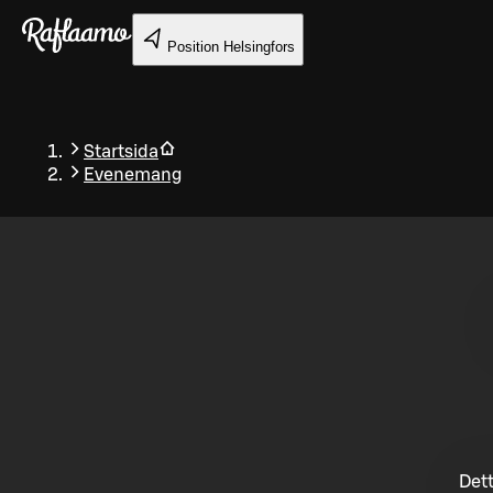
Gå till huvudinnehållet
Position
Helsingfors
Startsida
Evenemang
Tillbaka
Dett