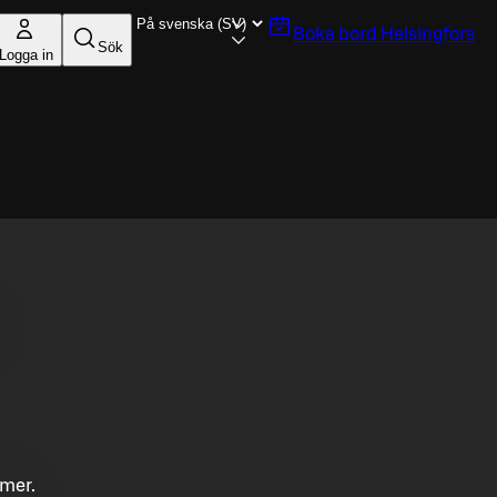
Boka bord
Helsingfors
Sök
Logga in
mmer.