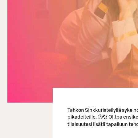
Tahkon Sinkkuristeilyllä syke 
pikadeiteille. 🕒💞 Olitpa ensik
tilaisuutesi lisätä tapailuun te