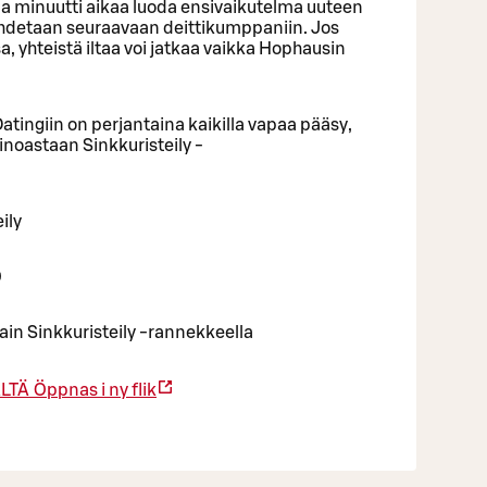
ma minuutti aikaa luoda ensivaikutelma uuteen
ihdetaan seuraavaan deittikumppaniin. Jos
, yhteistä iltaa voi jatkaa vaikka Hophausin
tingiin on perjantaina kaikilla vapaa pääsy,
noastaan Sinkkuristeily -
ily
0
vain Sinkkuristeily -rannekkeella
ÄLTÄ
Öppnas i ny flik