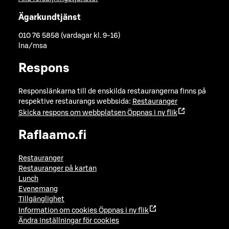
Ägarkundtjänst
010 76 5858 (vardagar kl. 9-16)
lna/msa
Respons
Responslänkarna till de enskilda restaurangerna finns på
respektive restaurangs webbsida:
Restauranger
Skicka respons om webbplatsen
Öppnas i ny flik
Raflaamo.fi
Restauranger
Restauranger på kartan
Lunch
Evenemang
Tillgänglighet
Information om cookies
Öppnas i ny flik
Ändra inställningar för cookies