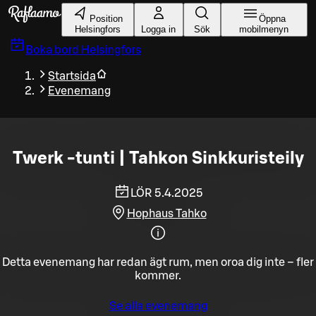
Gå till huvudinnehållet
Position
Öppna
Helsingfors
Logga in
Sök
mobilmenyn
Boka bord
Helsingfors
Startsida
Evenemang
Twerk -tunti | Tahkon Sinkkuristeily
LÖR 5.4.2025
Hophaus Tahko
Detta evenemang har redan ägt rum, men oroa dig inte – fler
kommer.
Se alla evenemang