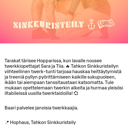
Tarakat tärisee Hopparissa, kun lavalle nousee
twerkkiopettajat Sara ja Tiia. 🔥 Tahkon Sinkkuristeilyn
viihteellinen twerk-tunti tarjoaa hauskaa heittäytymistä
ja treeniä pyllyn pyörittämiseen kaikille sukupuoleen,
ikään tai aiempaan tanssitaustaan katsomatta. Tule
mukaan opettelemaan twerkin alkeita ja hurmaa yleisösi
iltabileissä uusilla twerktaidoilla! 💞
Baari palvelee janoisia twerkkaajia.
📍 Hophaus, Tahkon Sinkkuristeily