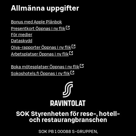
Allmänna uppgifter
Bonus med Apple Plånbok
Presentkort
Öppnas i ny flik
För medier
Dataskydd
Oiva-rapporter
Öppnas i ny flik
Arbetsplatser
Öppnas i ny flik
Boka mötesplatser
Öppnas i ny flik
Sokoshotels.fi
Öppnas i ny flik
SOK Styrenheten för rese-, hotell-
och restaurangbranschen
SOK PB 1 00088 S-GRUPPEN
,