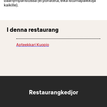
baariympäristössä (ei pönätetä, eikä istumapaikkoja
kaikille).
I denna restaurang
Apteekkari Kuopio
Restaurangkedjor