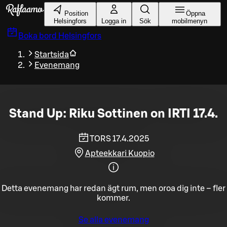
Gå till huvudinnehållet
Position
Öppna
Helsingfors
Logga in
Sök
mobilmenyn
Boka bord
Helsingfors
Startsida
Evenemang
Stand Up: Riku Sottinen on IRTI 17.4.
TORS 17.4.2025
Apteekkari Kuopio
Detta evenemang har redan ägt rum, men oroa dig inte – fler
kommer.
Se alla evenemang