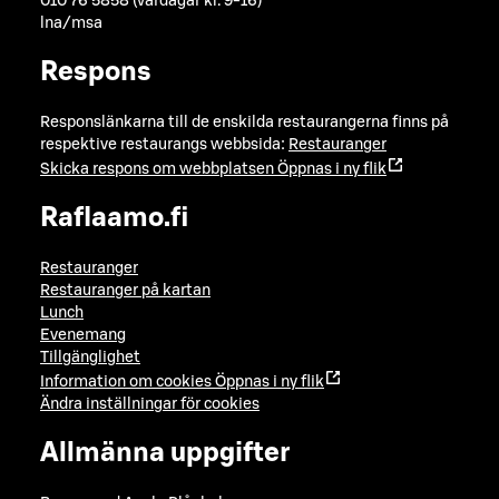
010 76 5858 (vardagar kl. 9-16)
lna/msa
Respons
Responslänkarna till de enskilda restaurangerna finns på
respektive restaurangs webbsida:
Restauranger
Skicka respons om webbplatsen
Öppnas i ny flik
Raflaamo.fi
Restauranger
Restauranger på kartan
Lunch
Evenemang
Tillgänglighet
Information om cookies
Öppnas i ny flik
Ändra inställningar för cookies
Allmänna uppgifter