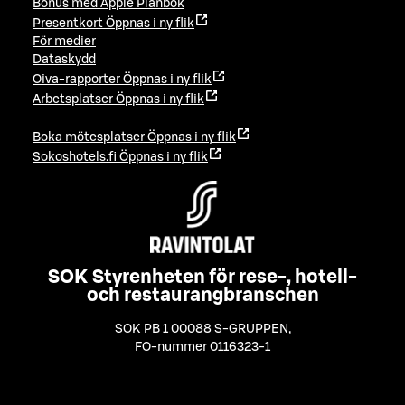
Bonus med Apple Plånbok
Presentkort
Öppnas i ny flik
För medier
Dataskydd
Oiva-rapporter
Öppnas i ny flik
Arbetsplatser
Öppnas i ny flik
Boka mötesplatser
Öppnas i ny flik
Sokoshotels.fi
Öppnas i ny flik
SOK Styrenheten för rese-, hotell-
och restaurangbranschen
SOK PB 1 00088 S-GRUPPEN
,
FO-nummer 0116323-1