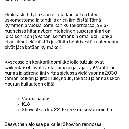
Hiukkaskiihdytinkään ei riitä kun juttua tulee
uskomattomalla tahdilla arjen ilmiöistä! Tämä
kymmeniä vuosia komiikan kultakerhoissa ja vip-
huoneissa häärinyt omintakeinen supersankari on
jokaisen ison ja vähän isommankin oma idoli, jonka
oivallukset elämästä (ja vähän henkisestä kuolemasta)
eivät jätä ketään kylmäksi!
Kyseessä on konkarikoomikko jolle tuttuja ovat
kaikenlaiset lavat tv:stä radioon ja rajan yli! Vauhti on
hurjaa ja adrenaliini virtaa sielussa vielä vuonna 2030
tämän keikan jäljiltä! Tule, nauti, rakastu ja anna uskon
naurun hulluuteen elää!
Vapaa pääsy
K18
Show alkaa klo 22. Esityksen kesto noin 1 h.
Saavuthan ajoissa paikalle! Show on rennossa