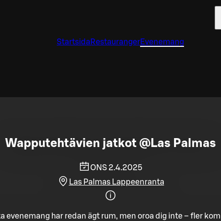
Startsida
Restauranger
Evenemang
Wapputehtävien jatkot @Las Palmas
ONS 2.4.2025
Las Palmas Lappeenranta
a evenemang har redan ägt rum, men oroa dig inte – fler ko