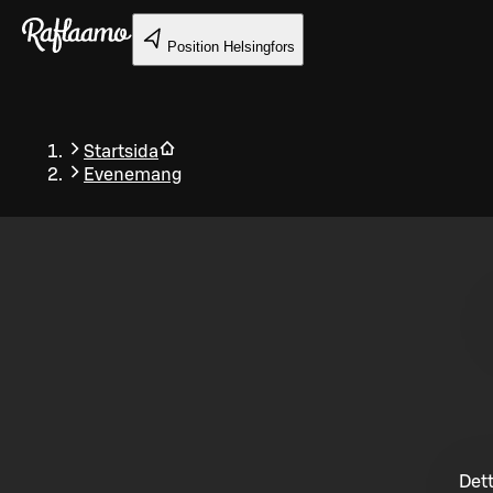
Gå till huvudinnehållet
Position
Helsingfors
Startsida
Evenemang
Tillbaka
Dett