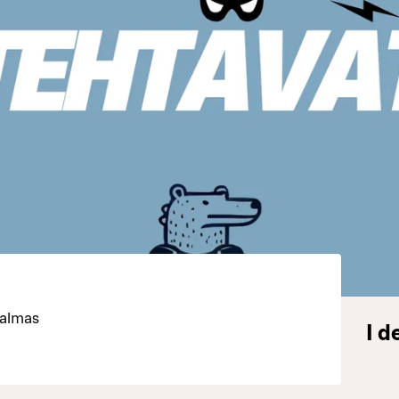
Palmas
I d