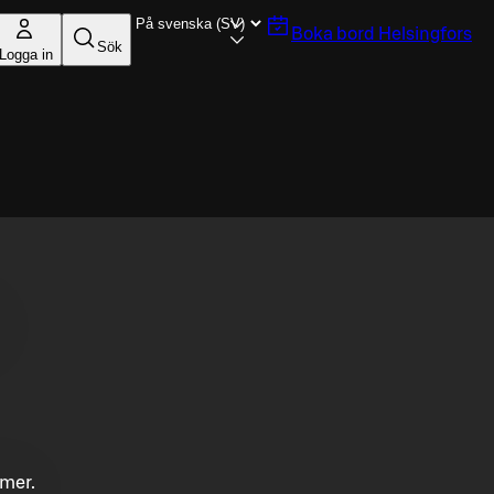
Boka bord
Helsingfors
Sök
Logga in
mmer.