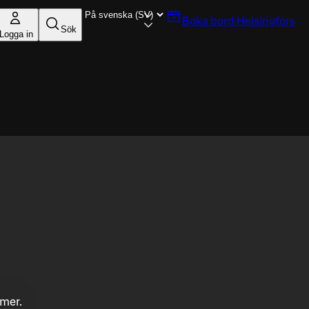
Boka bord
Helsingfors
Sök
Logga in
mmer.