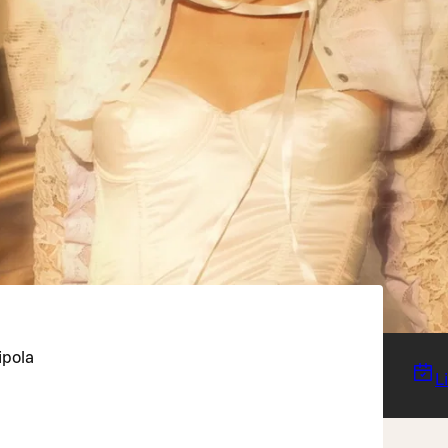
ipola
L