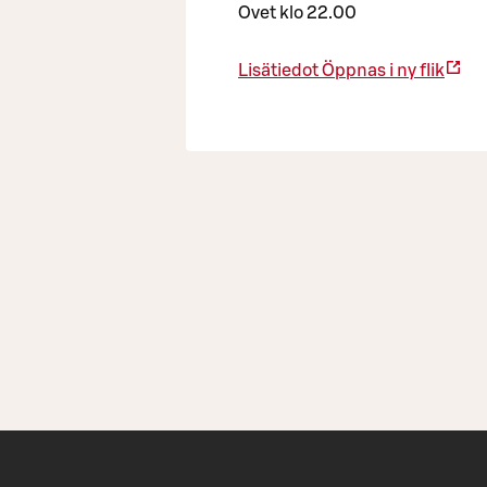
Ovet klo 22.00
Lisätiedot
Öppnas i ny flik