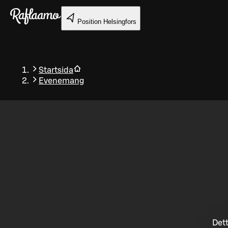
Gå till huvudinnehållet
Position
Helsingfors
Startsida
Evenemang
Tillbaka
Dett