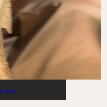
iput tästä