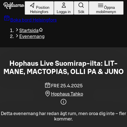
Gå till huvudinnehållet
Position
Öppna
Helsingfors
Logga in
Sök
mobilmenyn
Boka bord
Helsingfors
Startsida
Evenemang
Hophaus Live Suomirap-ilta: LIT-
MANE, MACTOPIAS, OLLI PA & JUNO
FRE 25.4.2025
Hophaus Tahko
Detta evenemang har redan ägt rum, men oroa dig inte – fler
kommer.