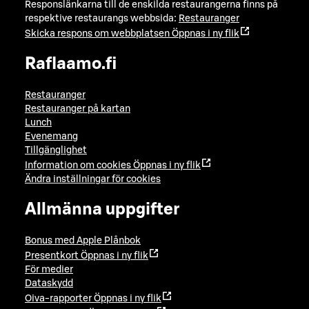
Responslänkarna till de enskilda restaurangerna finns på
respektive restaurangs webbsida:
Restauranger
Skicka respons om webbplatsen
Öppnas i ny flik
Raflaamo.fi
Restauranger
Restauranger på kartan
Lunch
Evenemang
Tillgänglighet
Information om cookies
Öppnas i ny flik
Ändra inställningar för cookies
Allmänna uppgifter
Bonus med Apple Plånbok
Presentkort
Öppnas i ny flik
För medier
Dataskydd
Oiva-rapporter
Öppnas i ny flik