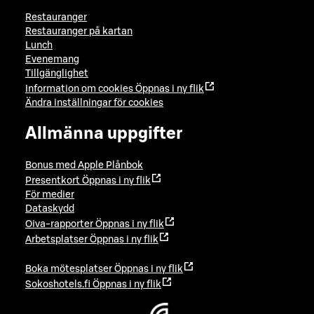
Restauranger
Restauranger på kartan
Lunch
Evenemang
Tillgänglighet
Information om cookies
Öppnas i ny flik
Ändra inställningar för cookies
Allmänna uppgifter
Bonus med Apple Plånbok
Presentkort
Öppnas i ny flik
För medier
Dataskydd
Oiva-rapporter
Öppnas i ny flik
Arbetsplatser
Öppnas i ny flik
Boka mötesplatser
Öppnas i ny flik
Sokoshotels.fi
Öppnas i ny flik