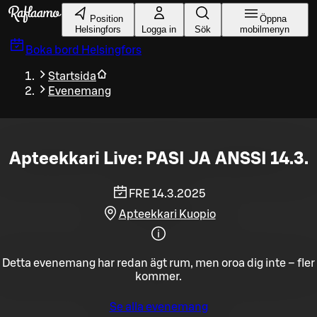
Gå till huvudinnehållet
Position
Öppna
Helsingfors
Logga in
Sök
mobilmenyn
Boka bord
Helsingfors
Startsida
Evenemang
Apteekkari Live: PASI JA ANSSI 14.3.
FRE 14.3.2025
Apteekkari Kuopio
Detta evenemang har redan ägt rum, men oroa dig inte – fler
kommer.
Se alla evenemang