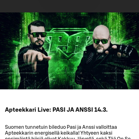
Apteekkari Live: PASI JA ANSSI 14.3.
Suomen tunnetuin bileduo Pasi ja Anssi valloittaa
Apteekkarin energisellä keikalla! Yhtyeen kaksi
ensimäistä biisiä olivat Kakkuu Järvellä, sekä Tää On Se