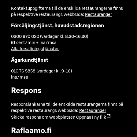
Kontaktuppgifterna till de enskilda restaurangerna finns
på respektive restaurangs webbsida:
Restauranger
Försäljingstjänst, huvudstadsregionen
0300 870 020 (vardagar kl. 8.30-16.30)
51 cent/min + lna/msa
Alla försäljningstjänster
Ägarkundtjänst
010 76 5858 (vardagar kl. 9-16)
lna/msa
Respons
Responslänkarna till de enskilda restaurangerna finns på
respektive restaurangs webbsida:
Restauranger
Skicka respons om webbplatsen
Öppnas i ny flik
Raflaamo.fi