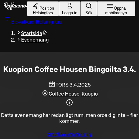
Gå till huvudinnehållet
Position
Öppna
Helsingfors
Logga in
Sök
mobilmenyn
Boka bord
Helsingfors
Startsida
Evenemang
Kuopion Coffee Housen Bingoilta 3.4.
TORS 3.4.2025
Coffee House, Kuopio
Detta evenemang har redan ägt rum, men oroa dig inte – fler
kommer.
Se alla evenemang