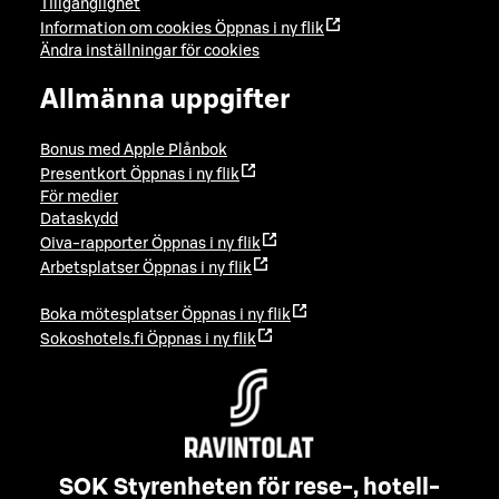
Tillgänglighet
Information om cookies
Öppnas i ny flik
Ändra inställningar för cookies
Allmänna uppgifter
Bonus med Apple Plånbok
Presentkort
Öppnas i ny flik
För medier
Dataskydd
Oiva-rapporter
Öppnas i ny flik
Arbetsplatser
Öppnas i ny flik
Boka mötesplatser
Öppnas i ny flik
Sokoshotels.fi
Öppnas i ny flik
SOK Styrenheten för rese-, hotell-