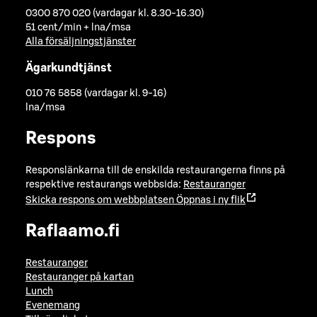
0300 870 020 (vardagar kl. 8.30-16.30)
51 cent/min + lna/msa
Alla försäljningstjänster
Ägarkundtjänst
010 76 5858 (vardagar kl. 9-16)
lna/msa
Respons
Responslänkarna till de enskilda restaurangerna finns på
respektive restaurangs webbsida:
Restauranger
Skicka respons om webbplatsen
Öppnas i ny flik
Raflaamo.fi
Restauranger
Restauranger på kartan
Lunch
Evenemang