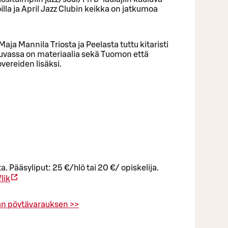
illa ja April Jazz Clubin keikka on jatkumoa
aja Mannila Triosta ja Peelasta tuttu kitaristi
Luvassa on materiaalia sekä Tuomon että
vereiden lisäksi.
a. Pääsyliput: 25 €/hlö tai 20 €/ opiskelija.
lik
än pöytävarauksen >>