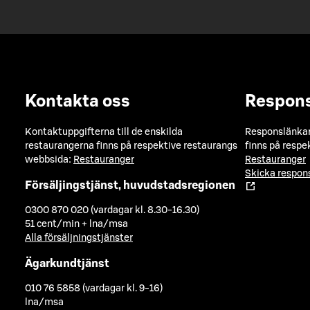
Kontakta oss
Respon
Kontaktuppgifterna till de enskilda
Responslänkarn
restaurangerna finns på respektive restaurangs
finns på respe
webbsida:
Restauranger
Restauranger
Skicka respo
Försäljingstjänst, huvudstadsregionen
0300 870 020 (vardagar kl. 8.30-16.30)
51 cent/min + lna/msa
Alla försäljningstjänster
Ägarkundtjänst
010 76 5858 (vardagar kl. 9-16)
lna/msa