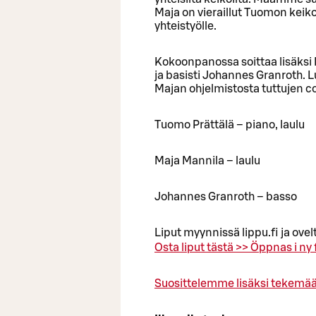
Maja on vieraillut Tuomon keiko
yhteistyölle.
Kokoonpanossa soittaa lisäksi M
ja basisti Johannes Granroth. 
Majan ohjelmistosta tuttujen co
Tuomo Prättälä – piano, laulu
Maja Mannila – laulu
Johannes Granroth – basso
Liput myynnissä lippu.fi ja ovelt
Osta liput tästä >>
Öppnas i ny f
Suosittelemme lisäksi tekemä