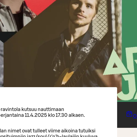
 -ravintola kutsuu nauttimaan
erjantaina 11.4.2025 klo 17.30 alkaen.
O
n nimet ovat tulleet viime aikoina tutuiksi
osituimpiin jazz/soul/r'n'b-laulajiin kuuluva