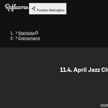
Gå till huvudinnehållet
Position
Helsingfors
Startsida
Evenemang
Tillbaka
11.4. April Jazz
Dett