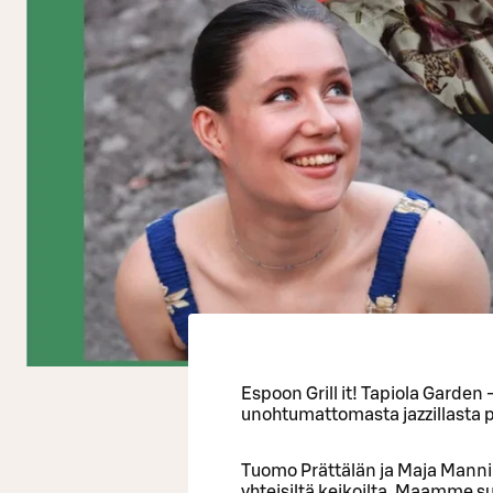
Espoon Grill it! Tapiola Garden
unohtumattomasta jazzillasta p
Tuomo Prättälän ja Maja Mannila
yhteisiltä keikoilta. Maamme su