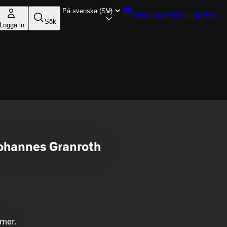
Boka bord
Helsingfors
Sök
Logga in
Johannes Granroth
mmer.