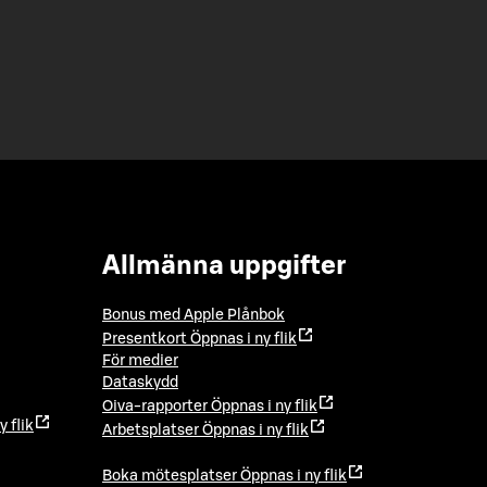
Allmänna uppgifter
Bonus med Apple Plånbok
Presentkort
Öppnas i ny flik
För medier
Dataskydd
Oiva-rapporter
Öppnas i ny flik
y flik
Arbetsplatser
Öppnas i ny flik
Boka mötesplatser
Öppnas i ny flik