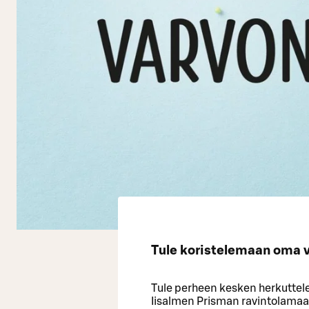
Tule koristelemaan oma v
Tule perheen kesken herkuttel
Iisalmen Prisman ravintolamaai