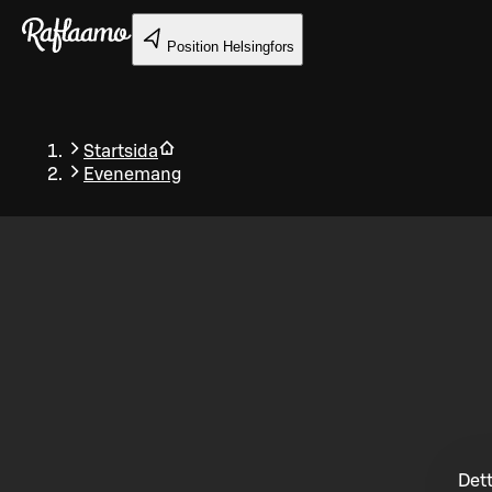
Gå till huvudinnehållet
Position
Helsingfors
Startsida
Evenemang
Tillbaka
Dett