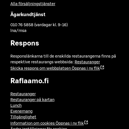
Alla försäljningstjänster
Ägarkundtjänst
010 76 5858 (vardagar kl. 9-16)
lna/msa
Respons
Responslänkarna till de enskilda restaurangerna finns på
respektive restaurangs webbsida:
Restauranger
Skicka respons om webbplatsen
Öppnas i ny flik
Raflaamo.fi
Restauranger
Restauranger på kartan
Lunch
Evenemang
Tillgänglighet
Information om cookies
Öppnas i ny flik