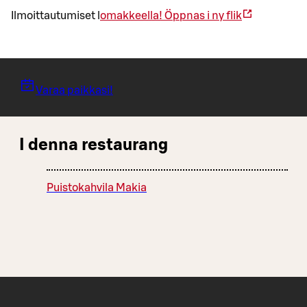
Ilmoittautumiset l
omakkeella!
Öppnas i ny flik
Varaa paikkasi!
I denna restaurang
Puistokahvila Makia