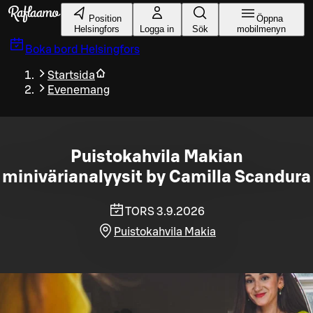
Gå till huvudinnehållet
Position
Öppna
Helsingfors
Logga in
Sök
mobilmenyn
Boka bord
Helsingfors
Startsida
Evenemang
Puistokahvila Makian
minivärianalyysit by Camilla Scandura
TORS 3.9.2026
Puistokahvila Makia