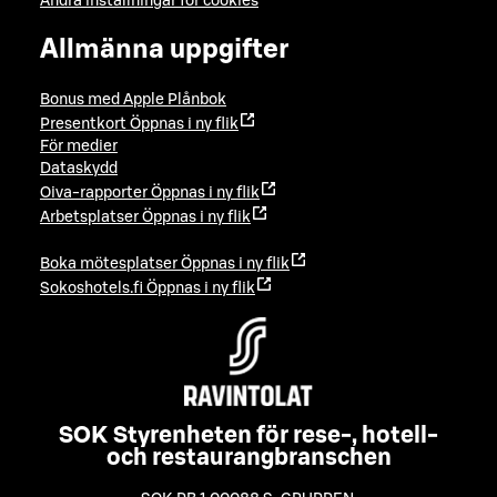
Ändra inställningar för cookies
Allmänna uppgifter
Bonus med Apple Plånbok
Presentkort
Öppnas i ny flik
För medier
Dataskydd
Oiva-rapporter
Öppnas i ny flik
Arbetsplatser
Öppnas i ny flik
Boka mötesplatser
Öppnas i ny flik
Sokoshotels.fi
Öppnas i ny flik
SOK Styrenheten för rese-, hotell-
och restaurangbranschen