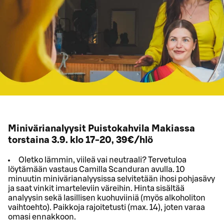
Minivärianalyysit Puistokahvila Makiassa
torstaina 3.9. klo 17-20, 39€/hlö
Oletko lämmin, viileä vai neutraali? Tervetuloa
löytämään vastaus Camilla Scanduran avulla. 10
minuutin minivärianalyysissa selvitetään ihosi pohjasävy
ja saat vinkit imarteleviin väreihin. Hinta sisältää
analyysin sekä lasillisen kuohuviiniä (myös alkoholiton
vaihtoehto). Paikkoja rajoitetusti (max. 14), joten varaa
omasi ennakkoon.