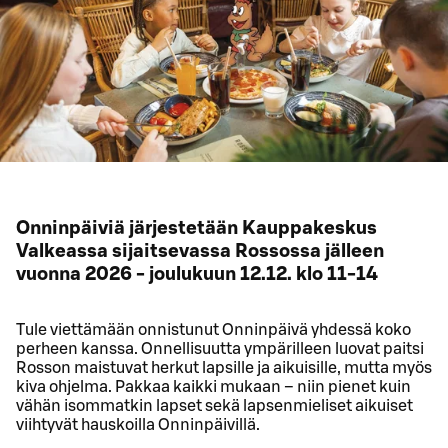
Onninpäiviä järjestetään Kauppakeskus
Valkeassa sijaitsevassa Rossossa jälleen
vuonna 2026 - joulukuun 12.12. klo 11-14
Tule viettämään onnistunut Onninpäivä yhdessä koko
perheen kanssa. Onnellisuutta ympärilleen luovat paitsi
Rosson maistuvat herkut lapsille ja aikuisille, mutta myös
kiva ohjelma. Pakkaa kaikki mukaan – niin pienet kuin
vähän isommatkin lapset sekä lapsenmieliset aikuiset
viihtyvät hauskoilla Onninpäivillä.