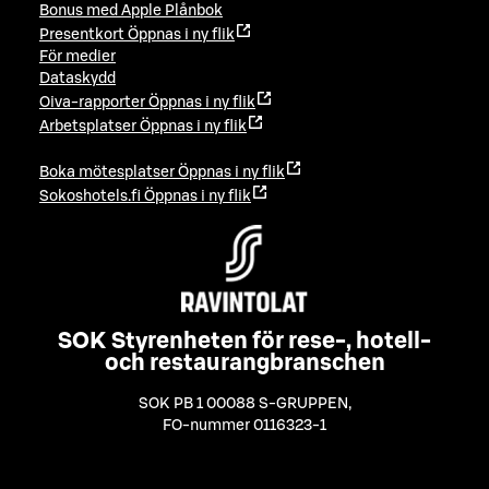
Bonus med Apple Plånbok
Presentkort
Öppnas i ny flik
För medier
Dataskydd
Oiva-rapporter
Öppnas i ny flik
Arbetsplatser
Öppnas i ny flik
Boka mötesplatser
Öppnas i ny flik
Sokoshotels.fi
Öppnas i ny flik
SOK Styrenheten för rese-, hotell-
och restaurangbranschen
SOK PB 1 00088 S-GRUPPEN
,
FO-nummer 0116323-1