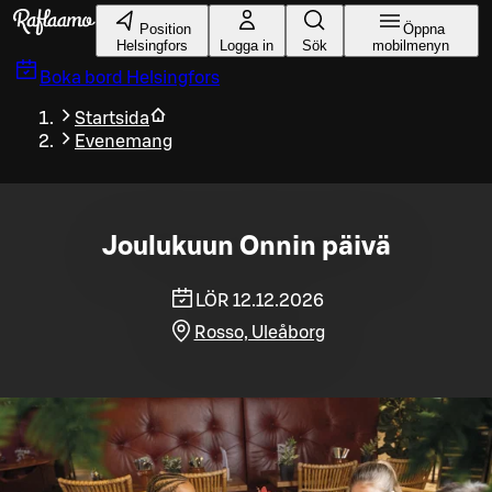
Gå till huvudinnehållet
Position
Öppna
Helsingfors
Logga in
Sök
mobilmenyn
Boka bord
Helsingfors
Startsida
Evenemang
Joulukuun Onnin päivä
LÖR 12.12.2026
Rosso, Uleåborg