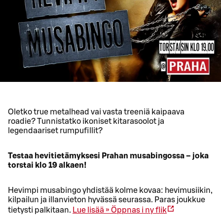
Oletko true metalhead vai vasta treeniä kaipaava
roadie? Tunnistatko ikoniset kitarasoolot ja
legendaariset rumpufillit?
Testaa hevitietämyksesi Prahan musabingossa – joka
torstai klo 19 alkaen!
Hevimpi musabingo yhdistää kolme kovaa: hevimusiikin,
kilpailun ja illanvieton hyvässä seurassa. Paras joukkue
tietysti palkitaan.
Lue lisää »
Öppnas i ny flik