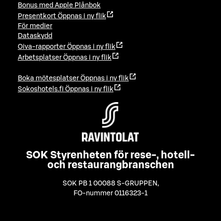
Bonus med Apple Plånbok
Presentkort
Öppnas i ny flik
För medier
Dataskydd
Oiva-rapporter
Öppnas i ny flik
Arbetsplatser
Öppnas i ny flik
Boka mötesplatser
Öppnas i ny flik
Sokoshotels.fi
Öppnas i ny flik
SOK Styrenheten för rese-, hotell-
och restaurangbranschen
SOK PB 1 00088 S-GRUPPEN
,
FO-nummer 0116323-1