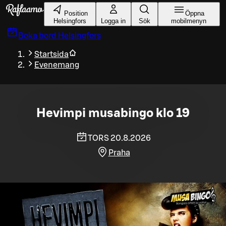
Gå till huvudinnehållet
Position
Öppna
Helsingfors
Logga in
Sök
mobilmenyn
Boka bord
Helsingfors
Startsida
Evenemang
Hevimpi musabingo klo 19
TORS 20.8.2026
Praha