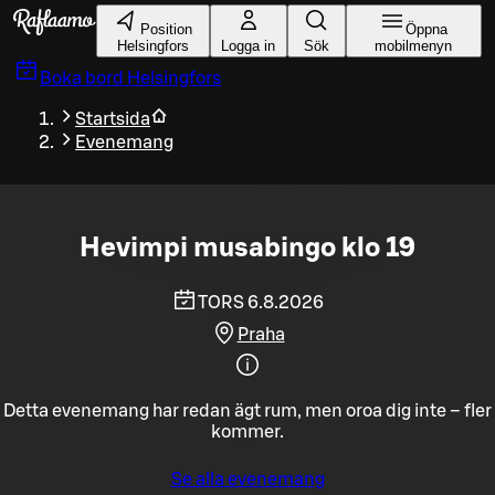
Gå till huvudinnehållet
Position
Öppna
Helsingfors
Logga in
Sök
mobilmenyn
Boka bord
Helsingfors
Startsida
Evenemang
Hevimpi musabingo klo 19
TORS 6.8.2026
Praha
Detta evenemang har redan ägt rum, men oroa dig inte – fler
kommer.
Se alla evenemang