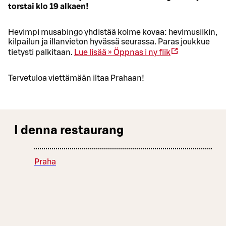
torstai klo 19 alkaen!
Hevimpi musabingo yhdistää kolme kovaa: hevimusiikin,
kilpailun ja illanvieton hyvässä seurassa. Paras joukkue
tietysti palkitaan.
Lue lisää »
Öppnas i ny flik
Tervetuloa viettämään iltaa Prahaan!
I denna restaurang
Praha