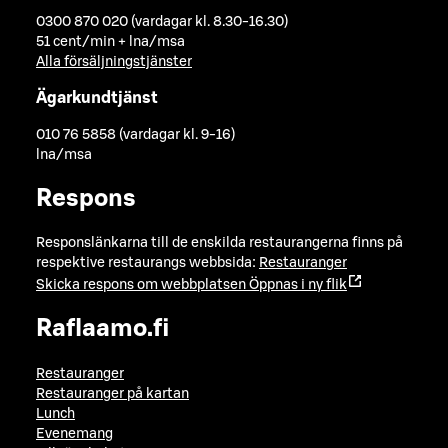
0300 870 020 (vardagar kl. 8.30-16.30)
51 cent/min + lna/msa
Alla försäljningstjänster
Ägarkundtjänst
010 76 5858 (vardagar kl. 9-16)
lna/msa
Respons
Responslänkarna till de enskilda restaurangerna finns på
respektive restaurangs webbsida:
Restauranger
Skicka respons om webbplatsen
Öppnas i ny flik
Raflaamo.fi
Restauranger
Restauranger på kartan
Lunch
Evenemang