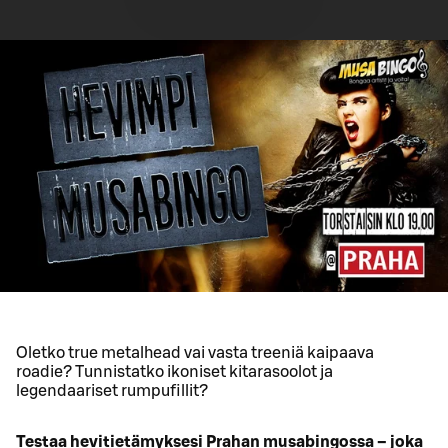
Oletko true metalhead vai vasta treeniä kaipaava
roadie? Tunnistatko ikoniset kitarasoolot ja
legendaariset rumpufillit?
Testaa hevitietämyksesi Prahan musabingossa – joka