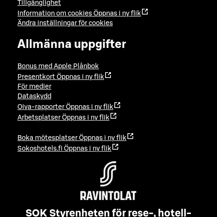
Tillgänglighet
Information om cookies
Öppnas i ny flik
Ändra inställningar för cookies
Allmänna uppgifter
Bonus med Apple Plånbok
Presentkort
Öppnas i ny flik
För medier
Dataskydd
Oiva-rapporter
Öppnas i ny flik
Arbetsplatser
Öppnas i ny flik
Boka mötesplatser
Öppnas i ny flik
Sokoshotels.fi
Öppnas i ny flik
SOK Styrenheten för rese-, hotell-