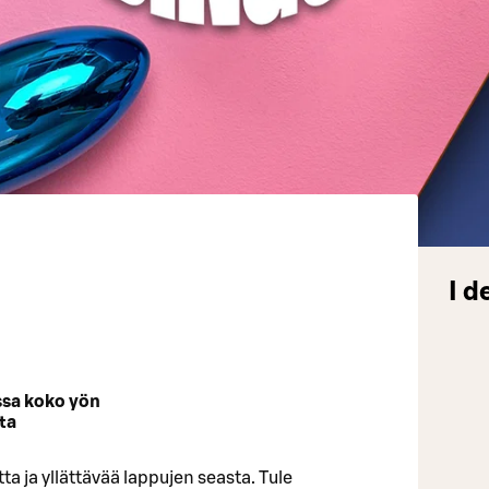
I d
sa koko yön
ta
ta ja yllättävää lappujen seasta. Tule