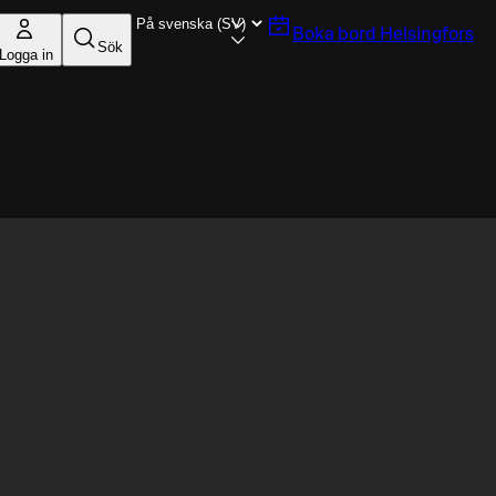
Boka bord
Helsingfors
Sök
Logga in