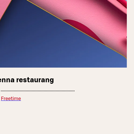
enna restaurang
Freetime