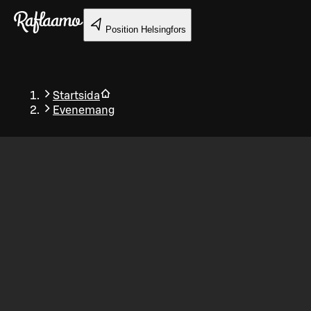
Gå till huvudinnehållet
Position
Helsingfors
Startsida
Evenemang
Tillbaka