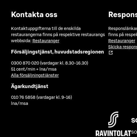
Kontakta oss
Respon
Kontaktuppgifterna till de enskilda
Responslänkarn
restaurangerna finns på respektive restaurangs
finns på respe
webbsida:
Restauranger
Restauranger
Skicka respo
Försäljingstjänst, huvudstadsregionen
0300 870 020 (vardagar kl. 8.30-16.30)
51 cent/min + lna/msa
Alla försäljningstjänster
Ägarkundtjänst
010 76 5858 (vardagar kl. 9-16)
lna/msa
S
SO