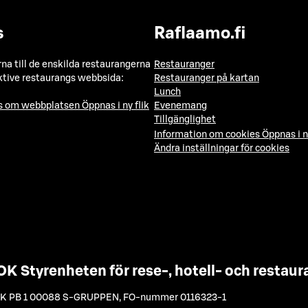
s
Raflaamo.fi
a till de enskilda restaurangerna
Restauranger
ktive restaurangs webbsida:
Restauranger på kartan
Lunch
ns om webbplatsen
Öppnas i ny flik
Evenemang
Tillgänglighet
Information om cookies
Öppnas i n
Ändra inställningar för cookies
OK Styrenheten för rese-, hotell- och resta
K PB 1 00088 S-GRUPPEN
,
FO-nummer 0116323-1