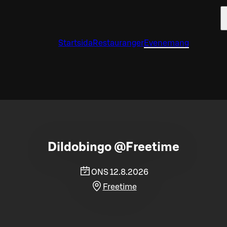
Startsida
Restauranger
Evenemang
Dildobingo @Freetime
ONS 12.8.2026
Freetime