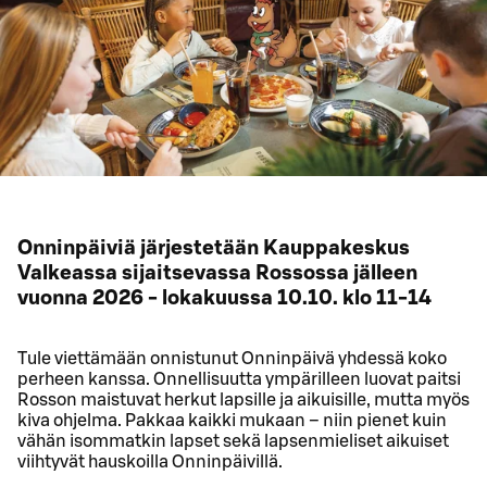
Onninpäiviä järjestetään Kauppakeskus
Valkeassa sijaitsevassa Rossossa jälleen
vuonna 2026 - lokakuussa 10.10. klo 11-14
Tule viettämään onnistunut Onninpäivä yhdessä koko
perheen kanssa. Onnellisuutta ympärilleen luovat paitsi
Rosson maistuvat herkut lapsille ja aikuisille, mutta myös
kiva ohjelma. Pakkaa kaikki mukaan – niin pienet kuin
vähän isommatkin lapset sekä lapsenmieliset aikuiset
viihtyvät hauskoilla Onninpäivillä.