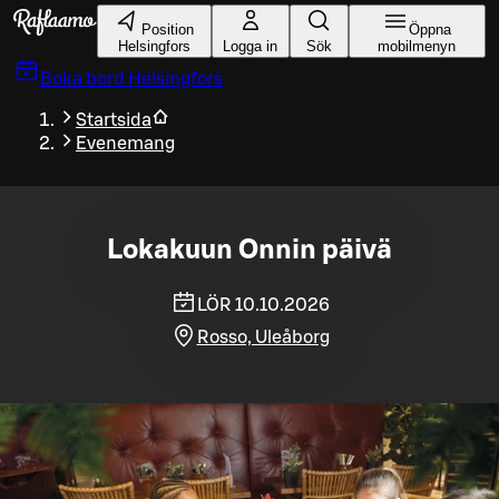
Gå till huvudinnehållet
Position
Öppna
Helsingfors
Logga in
Sök
mobilmenyn
Boka bord
Helsingfors
Startsida
Evenemang
Lokakuun Onnin päivä
LÖR 10.10.2026
Rosso, Uleåborg