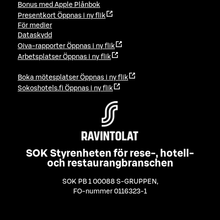
Bonus med Apple Plånbok
Presentkort
Öppnas i ny flik
För medier
Dataskydd
Oiva-rapporter
Öppnas i ny flik
Arbetsplatser
Öppnas i ny flik
Boka mötesplatser
Öppnas i ny flik
Sokoshotels.fi
Öppnas i ny flik
SOK Styrenheten för rese-, hotell-
och restaurangbranschen
SOK PB 1 00088 S-GRUPPEN
,
FO-nummer 0116323-1