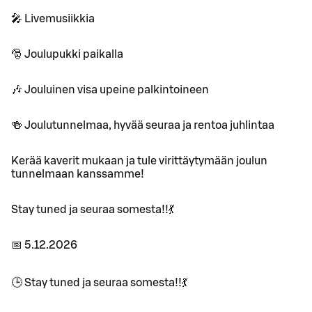
🎤 Livemusiikkia
🎅 Joulupukki paikalla
🎶 Jouluinen visa upeine palkintoineen
🍻 Joulutunnelmaa, hyvää seuraa ja rentoa juhlintaa
Kerää kaverit mukaan ja tule virittäytymään joulun
tunnelmaan kanssamme!
Stay tuned ja seuraa somesta!!💃
📅 5.12.2026
🕒 Stay tuned ja seuraa somesta!!💃