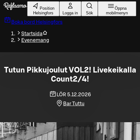
Gå till huvudinnehållet
Position
Öppna
Helsingfors
Logga in
Sök
mobilmenyn
Boka bord
Helsingfors
Startsida
Evenemang
Tutun Pikkujoulut VOL2! Livekeikalla
Count2/4!
LÖR 5.12.2026
Bar Tuttu