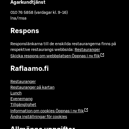
Ägarkundtjänst
010 76 5858 (vardagar kl. 9-16)
lna/msa
Respons
Responslänkarna till de enskilda restaurangerna finns på
respektive restaurangs webbsida:
Restauranger
Skicka respons om webbplatsen
Öppnas i ny flik
Raflaamo.fi
Restauranger
Restauranger på kartan
Lunch
Evenemang
Tillgänglighet
Information om cookies
Öppnas i ny flik
Ändra inställningar för cookies