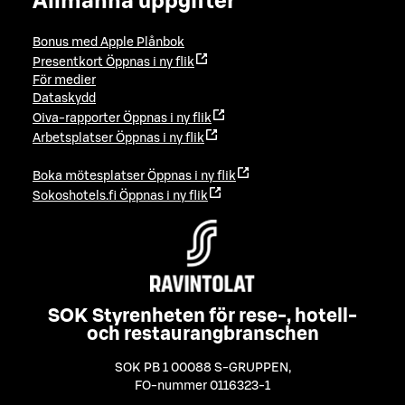
Allmänna uppgifter
Bonus med Apple Plånbok
Presentkort
Öppnas i ny flik
För medier
Dataskydd
Oiva-rapporter
Öppnas i ny flik
Arbetsplatser
Öppnas i ny flik
Boka mötesplatser
Öppnas i ny flik
Sokoshotels.fi
Öppnas i ny flik
SOK Styrenheten för rese-, hotell-
och restaurangbranschen
SOK PB 1 00088 S-GRUPPEN
,
FO-nummer 0116323-1