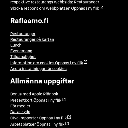
respektive restaurangs webbsida:
Restauranger
Skicka respons om webbplatsen
Öppnas i ny flik
Raflaamo.fi
Restauranger
Restauranger på kartan
Lunch
Evenemang
Tillgänglighet
Information om cookies
Öppnas i ny flik
Ändra inställningar för cookies
Allmänna uppgifter
Bonus med Apple Plånbok
Presentkort
Öppnas i ny flik
För medier
Dataskydd
Oiva-rapporter
Öppnas i ny flik
Arbetsplatser
Öppnas i ny flik