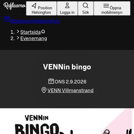
Gå till huvudinnehållet
Position
Öppna
Helsingfors
Logga in
Sök
mobilmenyn
Boka bord
Helsingfors
Startsida
Evenemang
VENNin bingo
ONS 2.9.2026
VENN Villmanstrand