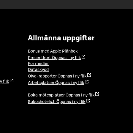
Allmänna uppgifter
Bonus med Apple Plånbok
Presentkort
Öppnas i ny flik
För medier
Dataskydd
Oiva-rapporter
Öppnas i ny flik
y flik
Arbetsplatser
Öppnas i ny flik
Boka mötesplatser
Öppnas i ny flik
Sokoshotels.fi
Öppnas i ny flik