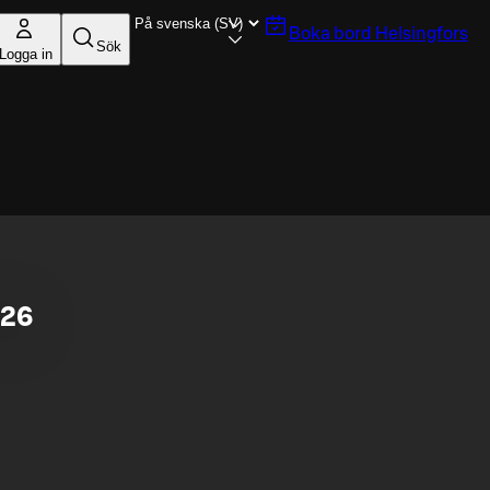
Boka bord
Helsingfors
Sök
Logga in
026