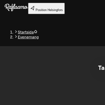
Gå till huvudinnehållet
Position
Helsingfors
Startsida
Evenemang
Tillbaka
Ta