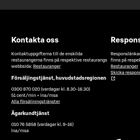
Kontakta oss
Respon
Kontaktuppgifterna till de enskilda
Responslänkarn
restaurangerna finns på respektive restaurangs
finns på respe
webbsida:
Restauranger
Restauranger
Skicka respo
Försäljingstjänst, huvudstadsregionen
0300 870 020 (vardagar kl. 8.30-16.30)
51 cent/min + lna/msa
Alla försäljningstjänster
Ägarkundtjänst
010 76 5858 (vardagar kl. 9-16)
lna/msa