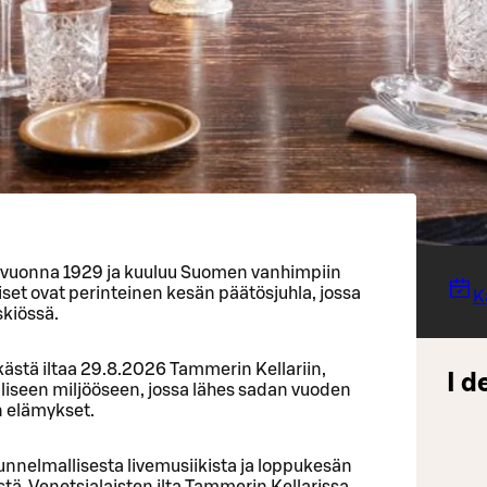
 vuonna 1929 ja kuuluu Suomen vanhimpiin
aiset ovat perinteinen kesän päätösjuhla, jossa
K
skiössä.
kästä iltaa 29.8.2026 Tammerin Kellariin,
I d
liseen miljööseen, jossa lähes sadan vuoden
n elämykset.
 tunnelmallisesta livemusiikista ja loppukesän
stä. Venetsialaisten ilta Tammerin Kellarissa