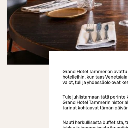
Grand Hotel Tammer on avattu
hotelleihin, kun taas Venetsial
valot, tuli ja yhdessäolo ovat ke
Tule juhlistamaan tätä perintei
Grand Hotel Tammerin historial
tarinat kohtaavat tämän päivä
Nauti herkullisesta buffetista,
juhlan taianomaisesta ilmapiiri