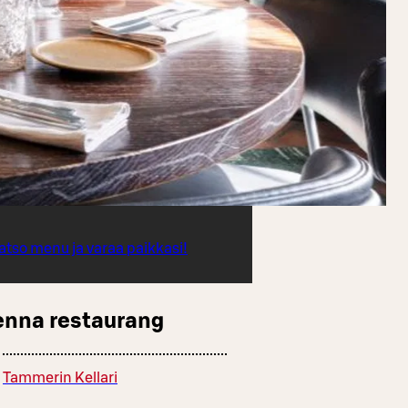
atso menu ja varaa paikkasi!
enna restaurang
Tammerin Kellari