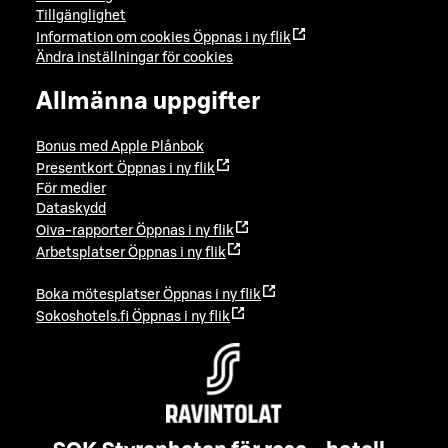
Tillgänglighet
Information om cookies
Öppnas i ny flik
Ändra inställningar för cookies
Allmänna uppgifter
Bonus med Apple Plånbok
Presentkort
Öppnas i ny flik
För medier
Dataskydd
Oiva-rapporter
Öppnas i ny flik
Arbetsplatser
Öppnas i ny flik
Boka mötesplatser
Öppnas i ny flik
Sokoshotels.fi
Öppnas i ny flik