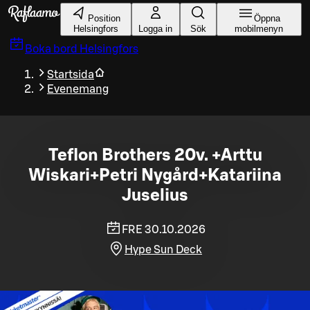
Gå till huvudinnehållet
Position
Öppna
Helsingfors
Logga in
Sök
mobilmenyn
Boka bord
Helsingfors
Startsida
Evenemang
Teflon Brothers 20v. +Arttu
Wiskari+Petri Nygård+Katariina
Juselius
FRE 30.10.2026
Hype Sun Deck