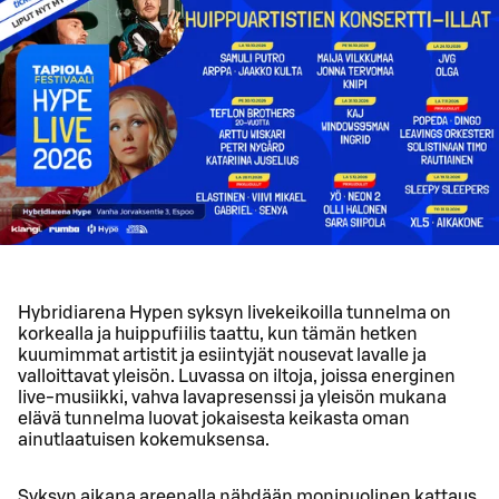
Hybridiarena Hypen syksyn livekeikoilla tunnelma on
korkealla ja huippufiilis taattu, kun tämän hetken
kuumimmat artistit ja esiintyjät nousevat lavalle ja
valloittavat yleisön. Luvassa on iltoja, joissa energinen
live-musiikki, vahva lavapresenssi ja yleisön mukana
elävä tunnelma luovat jokaisesta keikasta oman
ainutlaatuisen kokemuksensa.
Syksyn aikana areenalla nähdään monipuolinen kattaus