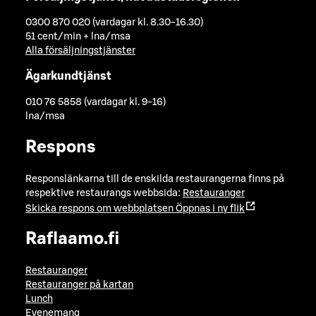
0300 870 020 (vardagar kl. 8.30-16.30)
51 cent/min + lna/msa
Alla försäljningstjänster
Ägarkundtjänst
010 76 5858 (vardagar kl. 9-16)
lna/msa
Respons
Responslänkarna till de enskilda restaurangerna finns på
respektive restaurangs webbsida:
Restauranger
Skicka respons om webbplatsen
Öppnas i ny flik
Raflaamo.fi
Restauranger
Restauranger på kartan
Lunch
Evenemang