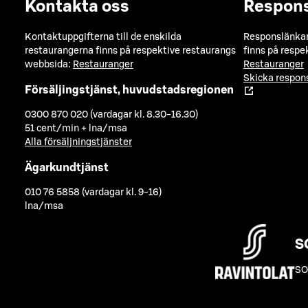
Kontakta oss
Respon
Kontaktuppgifterna till de enskilda
Responslänkarn
restaurangerna finns på respektive restaurangs
finns på respe
webbsida:
Restauranger
Restauranger
Skicka respo
Försäljingstjänst, huvudstadsregionen
0300 870 020 (vardagar kl. 8.30-16.30)
51 cent/min + lna/msa
Alla försäljningstjänster
Ägarkundtjänst
010 76 5858 (vardagar kl. 9-16)
lna/msa
S
SO