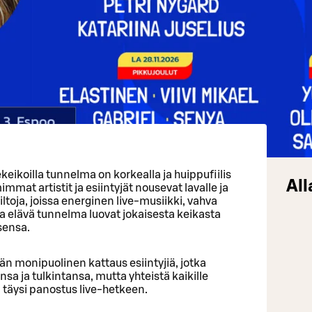
eikoilla tunnelma on korkealla ja huippufiilis
All
mat artistit ja esiintyjät nousevat lavalle ja
iltoja, joissa energinen live-musiikki, vahva
a elävä tunnelma luovat jokaisesta keikasta
sensa.
n monipuolinen kattaus esiintyjiä, jotka
 ja tulkintansa, mutta yhteistä kaikille
s ja täysi panostus live-hetkeen.