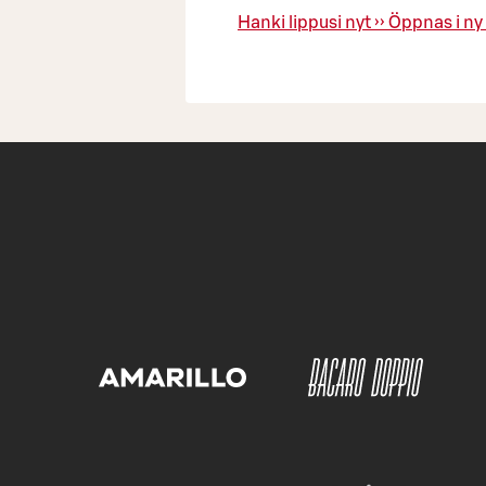
Hanki lippusi nyt ››
Öppnas i ny 