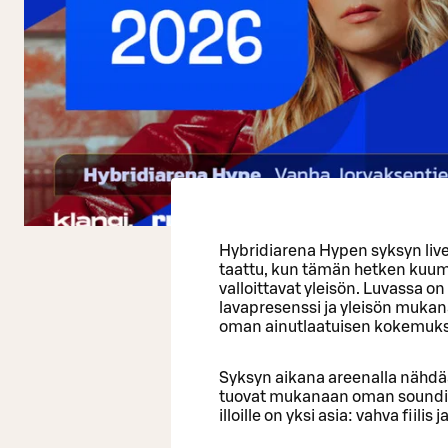
Hybridiarena Hypen syksyn livek
taattu, kun tämän hetken kuumim
valloittavat yleisön. Luvassa on 
lavapresenssi ja yleisön mukan
oman ainutlaatuisen kokemuk
Syksyn aikana areenalla nähdää
tuovat mukanaan oman soundinsa
illoille on yksi asia: vahva fiili