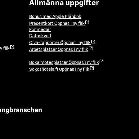
Allmänna uppgifter
Bonus med Apple Plånbok
Presentkort
Öppnas i ny flik
För medier
Dataskydd
Oiva-rapporter
Öppnas i ny flik
y flik
Arbetsplatser
Öppnas i ny flik
Boka mötesplatser
Öppnas i ny flik
Sokoshotels.fi
Öppnas i ny flik
urangbranschen