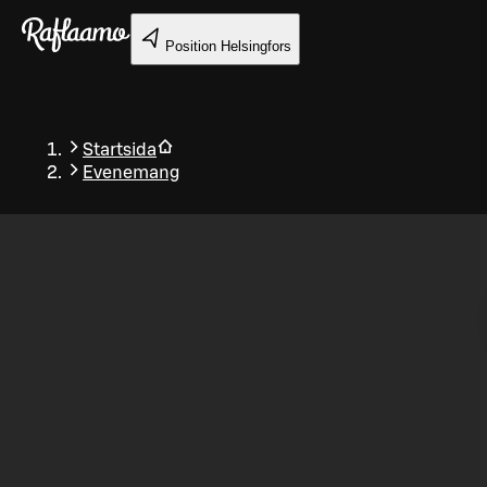
Gå till huvudinnehållet
Position
Helsingfors
Startsida
Evenemang
Tillbaka