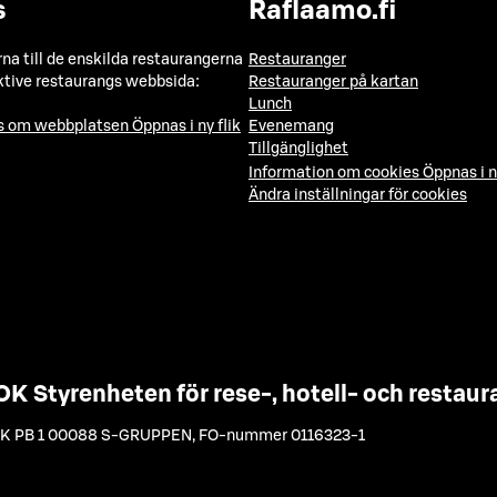
s
Raflaamo.fi
a till de enskilda restaurangerna
Restauranger
ktive restaurangs webbsida:
Restauranger på kartan
Lunch
ns om webbplatsen
Öppnas i ny flik
Evenemang
Tillgänglighet
Information om cookies
Öppnas i n
Ändra inställningar för cookies
OK Styrenheten för rese-, hotell- och resta
K PB 1 00088 S-GRUPPEN
,
FO-nummer 0116323-1