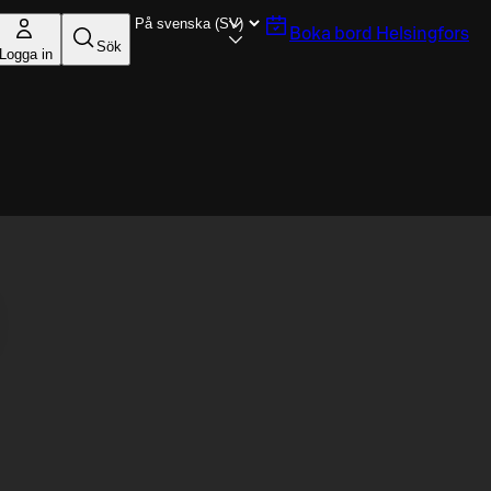
Boka bord
Helsingfors
Sök
Logga in