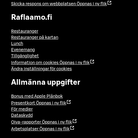
Skicka respons om webbplatsen
Öppnas i ny flik
Raflaamo.fi
Restauranger
Restauranger på kartan
Lunch
Evenemang
Tillgänglighet
Information om cookies
Öppnas i ny flik
Ändra inställningar för cookies
Allmänna uppgifter
Bonus med Apple Plånbok
Presentkort
Öppnas i ny flik
För medier
Dataskydd
Oiva-rapporter
Öppnas i ny flik
Arbetsplatser
Öppnas i ny flik