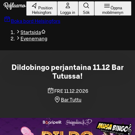
Gå till huvudinnehållet
Position
Öppna
Helsingfors
Logga in
Sök
mobilmenyn
Boka bord
Helsingfors
Startsida
Evenemang
Dildobingo perjantaina 11.12 Bar
Tutussa!
FRE 11.12.2026
Bar Tuttu