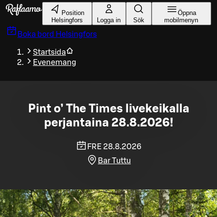
Gå till huvudinnehållet
Position
Öppna
Helsingfors
Logga in
Sök
mobilmenyn
Boka bord
Helsingfors
Startsida
Evenemang
Pint o’ The Times livekeikalla
perjantaina 28.8.2026!
FRE 28.8.2026
Bar Tuttu