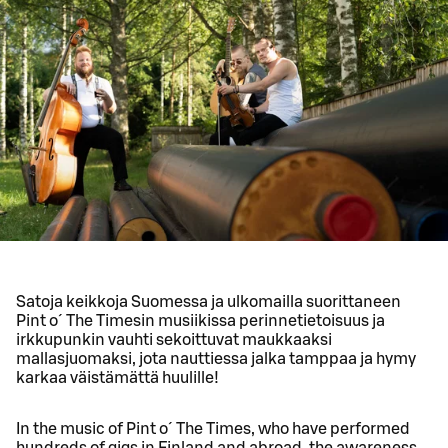
Satoja keikkoja Suomessa ja ulkomailla suorittaneen
Pint o´ The Timesin musiikissa perinnetietoisuus ja
irkkupunkin vauhti sekoittuvat maukkaaksi
mallasjuomaksi, jota nauttiessa jalka tamppaa ja hymy
karkaa väistämättä huulille!
In the music of Pint o´ The Times, who have performed
hundreds of gigs in Finland and abroad, the awareness