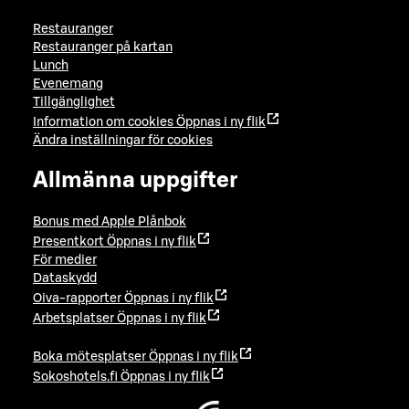
Restauranger
Restauranger på kartan
Lunch
Evenemang
Tillgänglighet
Information om cookies
Öppnas i ny flik
Ändra inställningar för cookies
Allmänna uppgifter
Bonus med Apple Plånbok
Presentkort
Öppnas i ny flik
För medier
Dataskydd
Oiva-rapporter
Öppnas i ny flik
Arbetsplatser
Öppnas i ny flik
Boka mötesplatser
Öppnas i ny flik
Sokoshotels.fi
Öppnas i ny flik