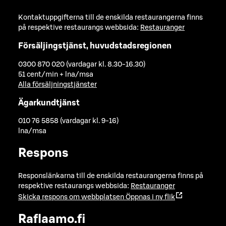
Kontaktuppgifterna till de enskilda restaurangerna finns
på respektive restaurangs webbsida:
Restauranger
Försäljingstjänst, huvudstadsregionen
0300 870 020 (vardagar kl. 8.30-16.30)
51 cent/min + lna/msa
Alla försäljningstjänster
Ägarkundtjänst
010 76 5858 (vardagar kl. 9-16)
lna/msa
Respons
Responslänkarna till de enskilda restaurangerna finns på
respektive restaurangs webbsida:
Restauranger
Skicka respons om webbplatsen
Öppnas i ny flik
Raflaamo.fi