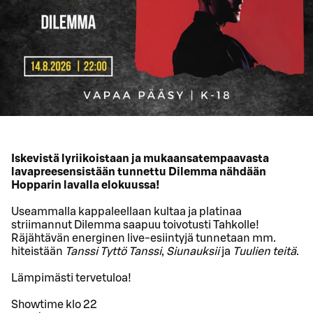
Iskevistä lyriikoistaan ja mukaansatempaavasta
lavapreesensistään tunnettu Dilemma nähdään
Hopparin lavalla elokuussa!
Useammalla kappaleellaan kultaa ja platinaa
striimannut Dilemma saapuu toivotusti Tahkolle!
Räjähtävän energinen live-esiintyjä tunnetaan mm.
hiteistään
Tanssi Tyttö Tanssi
,
Siunauksii
ja
Tuulien teitä
.
Lämpimästi tervetuloa!
Showtime klo 22