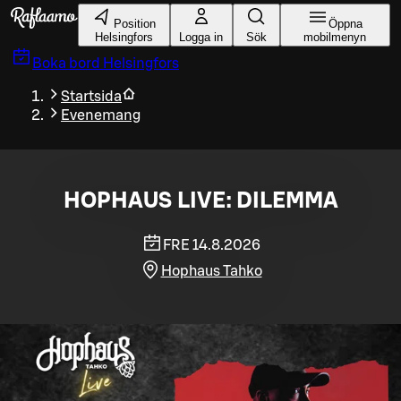
Gå till huvudinnehållet
Position
Öppna
Helsingfors
Logga in
Sök
mobilmenyn
Boka bord
Helsingfors
Startsida
Evenemang
HOPHAUS LIVE: DILEMMA
FRE 14.8.2026
Hophaus Tahko