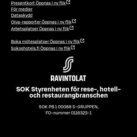
Presentkort
Öppnas i ny flik
För medier
Dataskydd
Oiva-rapporter
Öppnas i ny flik
Arbetsplatser
Öppnas i ny flik
Boka mötesplatser
Öppnas i ny flik
Sokoshotels.fi
Öppnas i ny flik
SOK Styrenheten för rese-, hotell-
och restaurangbranschen
SOK PB 1 00088 S-GRUPPEN
,
FO-nummer 0116323-1