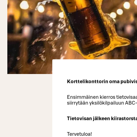
Korttelikonttorin oma pubivisa
Ensimmäinen kierros tietovisaa
siirrytään yksilökilpailuun ABC
Tietovisan jälkeen kiirastorst
Tervetuloa!