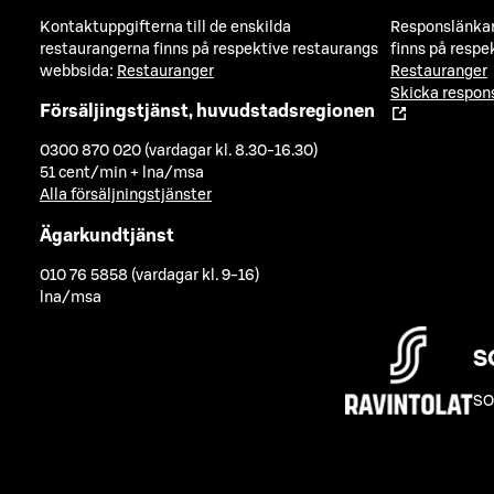
Kontaktuppgifterna till de enskilda
Responslänkarn
restaurangerna finns på respektive restaurangs
finns på respe
webbsida:
Restauranger
Restauranger
Skicka respo
Försäljingstjänst, huvudstadsregionen
0300 870 020 (vardagar kl. 8.30-16.30)
51 cent/min + lna/msa
Alla försäljningstjänster
Ägarkundtjänst
010 76 5858 (vardagar kl. 9-16)
lna/msa
S
SO