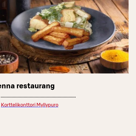
enna restaurang
Korttelikonttori Myllypuro