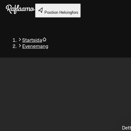
Gå till huvudinnehållet
Position
Helsingfors
Startsida
Evenemang
Tillbaka
Dett