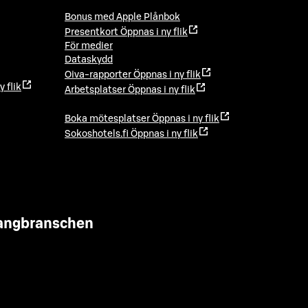
Bonus med Apple Plånbok
Presentkort
Öppnas i ny flik
För medier
Dataskydd
Oiva-rapporter
Öppnas i ny flik
y flik
Arbetsplatser
Öppnas i ny flik
Boka mötesplatser
Öppnas i ny flik
Sokoshotels.fi
Öppnas i ny flik
urangbranschen