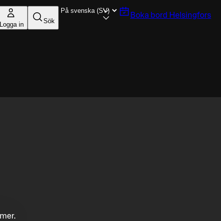
Boka bord
Helsingfors
Sök
Logga in
mmer.